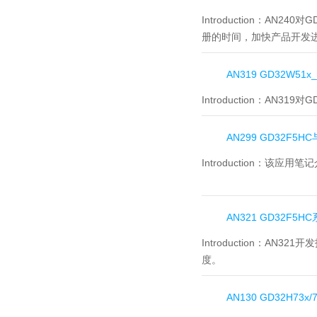
Introduction：
AN240
册的时间，加快产品开发
AN319 GD32W5
Introduction：
AN319对
AN299 GD32F5
Introduction：
该应用笔记
AN321 GD32F5
Introduction：
AN321
度。
AN130 GD32H73