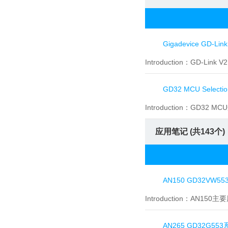
Gigadevice GD-Link
Introduction：
GD-Link
GD32 MCU Selectio
Introduction：
GD32 M
应用笔记 (共
143
个)
AN150 GD32V
Introduction：
AN150
AN265 GD32G5