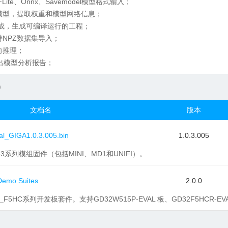
Lite、Onnx、Savemodel模型格式输入；
模型，提取权重和模型网络信息；
动生成，生成可编译运行的工程；
NPZ数据集导入；
向推理；
输出模型分析报告；
)
文档名
版本
_GIGA1.0.3.005.bin
1.0.3.005
553系列模组固件（包括MINI、MD1和UNIFI）。
emo Suites
2.0.0
x_F5HC系列开发板套件。支持GD32W515P-EVAL 板、GD32F5HCR-EV