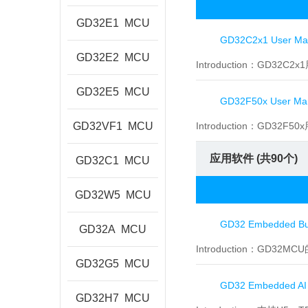
GD32E1
MCU
GD32C2x1 User Ma
GD32E2
MCU
Introduction：
GD32C2x
GD32E5
MCU
GD32F50x User Ma
GD32VF1
MCU
Introduction：
GD32F50
应用软件 (共
90
个)
GD32C1
MCU
GD32W5
MCU
GD32 Embedded Bui
GD32A
MCU
Introduction：
GD32M
GD32G5
MCU
GD32 Embedded AI
GD32H7
MCU