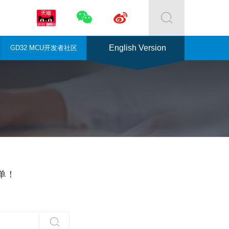



English Version
GD32 MCU开发者社区
单！
