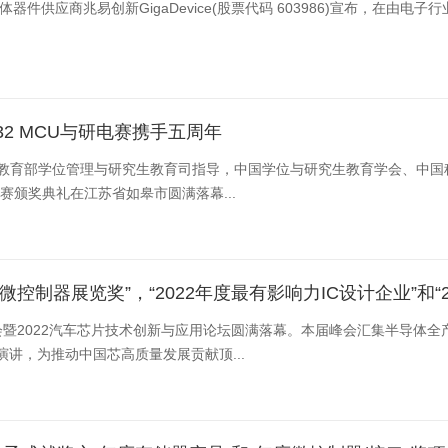
 603986)宣布，在由电子行业资深媒体ASPENCORE(旗下包括EE Times和EDN等杂志)
2 MCU与研电赛携手五周年
总冠名，教育部学位管理与研究生教育司指导，中国学位与研究生教育学会、中
赛颁奖典礼在江苏省如皋市圆满落幕...
022最佳微控制器展览奖”，“2022年度最有影响力IC设计企业”
袖峰会暨2022汽车芯片技术创新与应用论坛圆满落幕。本届峰会汇集半导
讲，为推动中国芯高质量发展贡献顶...