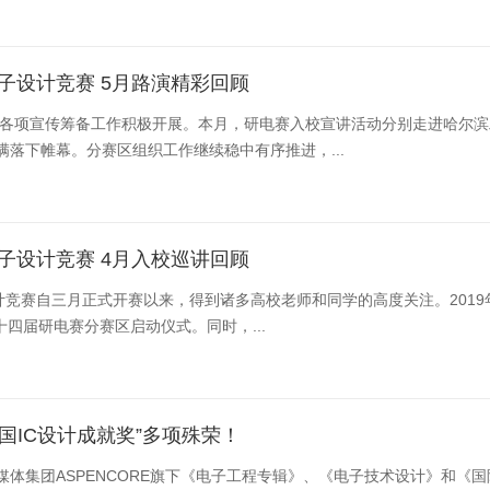
子设计竞赛 5月路演精彩回顾
，各项宣传筹备工作积极开展。本月，研电赛入校宣讲活动分别走进哈尔
落下帷幕。分赛区组织工作继续稳中有序推进，...
子设计竞赛 4月入校巡讲回顾
计竞赛自三月正式开赛以来，得到诸多高校老师和同学的高度关注。201
十四届研电赛分赛区启动仪式。同时，...
“中国IC设计成就奖”多项殊荣！
先媒体集团ASPENCORE旗下《电子工程专辑》、《电子技术设计》和《国