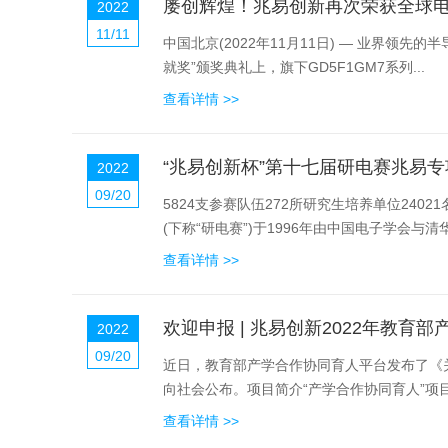
屡创辉煌！兆易创新再次荣获全球电子
2022
11/11
中国北京(2022年11月11日) — 业界领先的半导体器件供应商兆易创新GigaDevice(
就奖”颁奖典礼上，旗下GD5F1GM7系列...
查看详情 >>
“兆易创新杯”第十七届研电赛兆易
2022
09/20
5824支参赛队伍272所研究生培养单位24
(下称“研电赛”)于1996年由中国电子学会与清
查看详情 >>
欢迎申报 | 兆易创新2022年教育
2022
09/20
近日，教育部产学合作协同育人平台发布了《关
向社会公布。项目简介“产学合作协同育人”项目
查看详情 >>