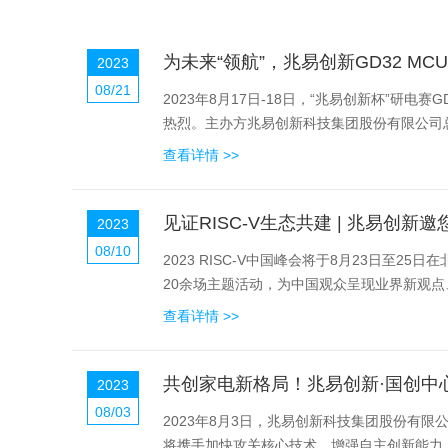
为未来“领航”，兆易创新GD32 M
2023
08/21
2023年8月17日-18日，“兆易创新杯”研电赛GD32 MCU师资培训研讨会在厦门大学成功举办，来自全国40余所高校的80位一线教师和合作企业嘉宾到场参加本
热烈。主办方兆易创新科技集团股份有限公司总
查看详情 >>
见证RISC-V生态共建 | 兆易创新邀您
2023
08/10
2023 RISC-V中国峰会将于8月23日至25日在北京香格里拉饭店举行。今年的峰会以“RISC-V生态共建”为主题，采用主论坛、技术研讨会、现场展览、同期活动等多种方式，通过
20余场主题活动，为中国观众呈现业界新观点、
查看详情 >>
共创家电新格局！兆易创新·国创中心
2023
08/03
2023年8月3日，兆易创新科技集团股份有限公司与国家高端智能化家用电
将携手加快攻关核心技术，增强自主创新能力，