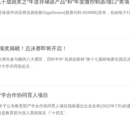
成就奖之“年度存储器产品”和“年度微控制器/接口”奖项
股票代码 603986)宣布，在由电子行业资深媒体ASPENCORE举办的“全球双峰会暨全球电子成
专项奖揭晓！总决赛即将开启！
021名师生参与横跨八大赛区，历时半年“兆易创新杯”第十七届研电赛全国总决
华大学共同发起主...
部产学合作协同育人项目
于公布教育部产学合作协同育人项目指南通过企业名单(2022年7月)
是教育部为深入贯彻落实《“十四五”...