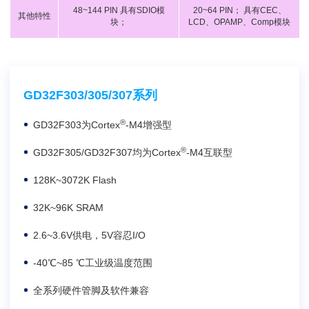
48~144 PIN 具有SDIO模
20~64 PIN； 具有CEC、
其他特性
块；
LCD、OPAMP、Comp模块
GD32F303/305/307系列
®
GD32F303为Cortex
-M4增强型
®
GD32F305/GD32F307均为Cortex
-M4互联型
128K~3072K Flash
32K~96K SRAM
2.6~3.6V供电，5V容忍I/O
-40℃~85 ℃工业级温度范围
全系列硬件管脚及软件兼容