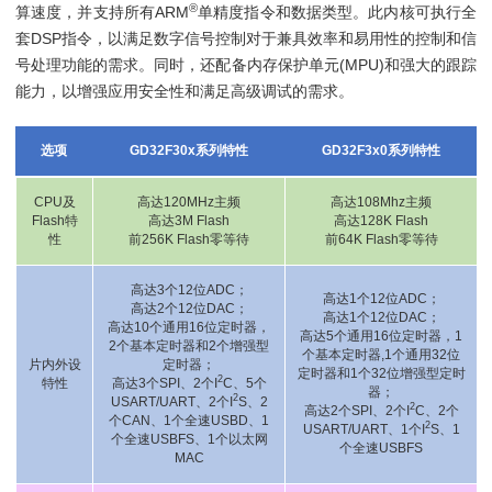
®
算速度，并支持所有ARM
单精度指令和数据类型。此内核可执行全
套DSP指令，以满足数字信号控制对于兼具效率和易用性的控制和信
号处理功能的需求。同时，还配备内存保护单元(MPU)和强大的跟踪
能力，以增强应用安全性和满足高级调试的需求。
选项
GD32F30x系列特性
GD32F3x0系列特性
CPU及
高达120MHz主频
高达108Mhz主频
Flash特
高达3M Flash
高达128K Flash
性
前256K Flash零等待
前64K Flash零等待
高达3个12位ADC；
高达1个12位ADC；
高达2个12位DAC；
高达1个12位DAC；
高达10个通用16位定时器，
高达5个通用16位定时器，1
2个基本定时器和2个增强型
个基本定时器,1个通用32位
片内外设
定时器；
定时器和1个32位增强型定时
2
特性
高达3个SPI、2个I
C、5个
器；
2
USART/UART、2个I
S、2
2
高达2个SPI、2个I
C、2个
个CAN、1个全速USBD、1
2
USART/UART、1个I
S、1
个全速USBFS、1个以太网
个全速USBFS
MAC