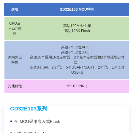
选项
GD32E103 MCU特性
CPU及
高达120MHz主频
Flash特
高达128K Flash
性
高达2个12位ADC；
高达2个12位DAC；
片内外设
高达10个通用16位定时器，2个基本定时器和2个增强型定时
特性
器；
2
2
高达3个SPI、2个I
C、5个USART/UART、2个I
S、1个全速
USBFS
其他特性
36~100PIN；
GD32E103系列
全 MCU采用嵌入式Flash