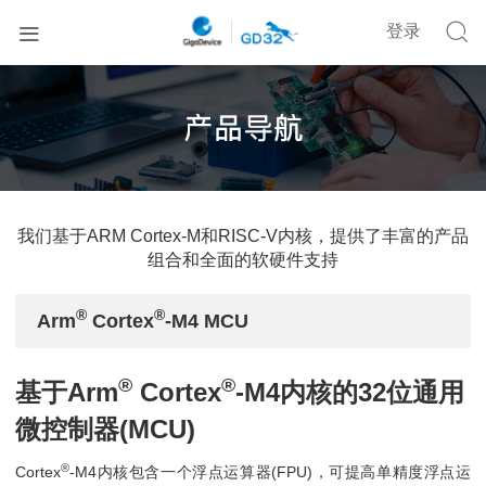


登录
我们基于ARM Cortex-M和RISC-V内核，提供了丰富的产品
组合和全面的软硬件支持
®
®
Arm
Cortex
-M4 MCU
®
®
基于Arm
Cortex
-M4内核的32位通用
微控制器(MCU)
®
Cortex
-M4内核包含一个浮点运算器(FPU)，可提高单精度浮点运