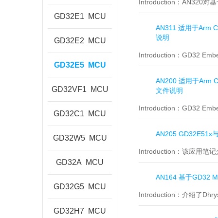
Introduction：
AN320对
GD32E1
MCU
AN311 适用于Arm C
说明
GD32E2
MCU
Introduction：
GD32 Emb
GD32E5
MCU
AN200 适用于Arm C
GD32VF1
MCU
文件说明
Introduction：
GD32 Emb
GD32C1
MCU
AN205 GD32E51
GD32W5
MCU
Introduction：
该应用笔记介
GD32A
MCU
AN164 基于GD32 
GD32G5
MCU
Introduction：
介绍了Dhry
GD32H7
MCU