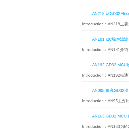
AN218 从GD32E
Introduction：
AN218主
AN181 I2C噪
Introduction：
AN181介
AN192 GD32 M
Introduction：
AN192描
AN095 提高GD
Introduction：
AN95主
AN163 GD32 M
Introduction：
AN163