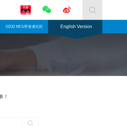



English Version
GD32 MCU开发者社区
单！
