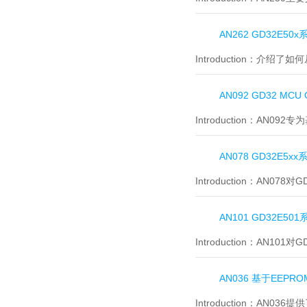
AN262 GD32E50
Introduction：
介绍了如何从
AN092 GD32 M
Introduction：
AN092
AN078 GD32E5
Introduction：
AN078对
AN101 GD32E5
Introduction：
AN101对
AN036 基于EEP
Introduction：
AN036提