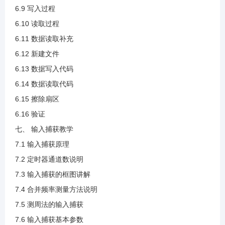
3.38 硬件IIC温湿度读取验证
6.9 写入过程
6.10 读取过程
6.11 数据读取补充
4.1 SPI介绍.mp4
6.12 新建文件
6.13 数据写入代码
4.2 SPI传输模式(1).mp4
6.14 数据读取代码
6.15 擦除扇区
4.3 SPI的相关参数(1).mp4
6.16 验证
七、 输入捕获教学
4.4 硬件SPI介绍.mp4
7.1 输入捕获原理
7.2 定时器通道数说明
4.5 硬件SPI介绍与框图讲解(1).mp4
7.3 输入捕获的框图讲解
7.4 合并频率测量方法说明
4.6 中断和DMA说明(1).mp4
7.5 测周法的输入捕获
7.6 输入捕获基本参数