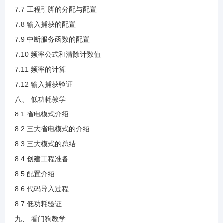
4.7 W25Q64介绍(1).mp4
7.7 工程引脚的分配与配置
7.8 输入捕获的配置
4.8 上升沿接收与下降沿发送说明(1).mp4
7.9 中断服务函数的配置
7.10 频率公式和清除计数值
4.9 创建工程.mp4
7.11 频率的计算
7.12 输入捕获验证
4.10 配置引脚说明(1).mp4
八、 低功耗教学
8.1 省电模式介绍
4.11 SPI配置说明.mp4
8.2 三大省电模式的介绍
8.3 三大模式的总结
4.12 发送与接收函数说明.mp4
8.4 创建工程准备
8.5 配置介绍
4.13 读取设备ID代码说明.mp4
8.6 代码导入过程
8.7 低功耗验证
4.14 读取ID验证.mp4
九、 看门狗教学