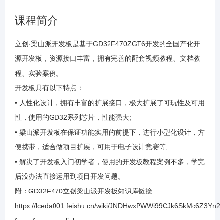
1.9 库函数点灯之举一反三
课程简介
1.10 滴答定时器
立创·梁山派开发板是基于GD32F470ZGT6开发的全国产化开
源开发板，资源接口丰富，拥有完善的配套视频教程、文档教
1.11 位带操作
程、实验案例。
开发板具有以下特点：
1.12 串口通信原理介绍
• 人性化设计，拥有丰富的扩展接口，极大扩展了可玩性及可用
性，使用的GD32系列芯片，性能强大;
1.13 串口之配置
• 梁山派开发板在保证功能实用的前提下，进行小型化设计，方
便携带，适合做项目扩展，可用于电子设计竞赛等;
1.14 串口之发送数据
• 解决了开发板入门初学者，使用的开发板教程案例不多，学完
后没办法直接运用到项目开发问题。
附：GD32F470立创梁山派开发板知识库链接
1.15 串口之举一反三
https://lceda001.feishu.cn/wiki/JNDHwxPWWi99CJk6SkMc6Z3Yn