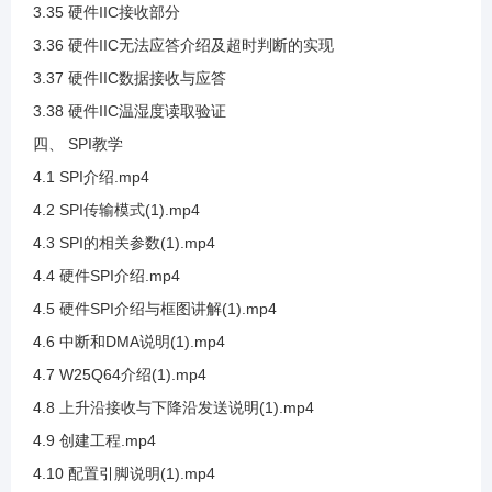
3.35 硬件IIC接收部分
3.36 硬件IIC无法应答介绍及超时判断的实现
3.17 SHT20数据手册查看
3.37 硬件IIC数据接收与应答
3.38 硬件IIC温湿度读取验证
3.18 SHT20案例代码编写
四、 SPI教学
4.1 SPI介绍.mp4
3.19 SHT20数据换算说明(1)
4.2 SPI传输模式(1).mp4
4.3 SPI的相关参数(1).mp4
3.20 SHT20数据整合与代码编写
4.4 硬件SPI介绍.mp4
4.5 硬件SPI介绍与框图讲解(1).mp4
3.21 SHT20位清除代码说明
4.6 中断和DMA说明(1).mp4
4.7 W25Q64介绍(1).mp4
3.22 SHT20带入公式计算
4.8 上升沿接收与下降沿发送说明(1).mp4
4.9 创建工程.mp4
3.23 SHT20接线及测试温度采集
4.10 配置引脚说明(1).mp4