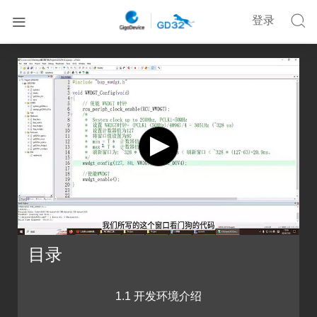


登录


首页
在线培训
GD32F470·立创梁山派零基础入门开发教程
目录
1.1 开发环境介绍