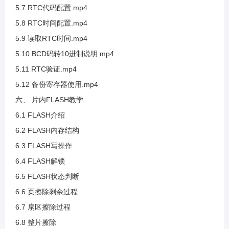
5.7 RTC代码配置.mp4
3.31 硬件IIC标准库讲解
5.8 RTC时间配置.mp4
5.9 读取RTC时间.mp4
3.32 硬件IIC等待标志位办法
5.10 BCD码转10进制说明.mp4
5.11 RTC验证.mp4
3.33 GD32F3固件库查看
5.12 备份寄存器使用.mp4
六、 片内FLASH教学
3.34 硬件IIC发送部分
6.1 FLASH介绍
6.2 FLASH内存结构
3.35 硬件IIC接收部分
6.3 FLASH写操作
6.4 FLASH解锁
3.36 硬件IIC无法应答介绍及超时判断的实现
6.5 FLASH状态判断
6.6 页擦除剩余过程
3.37 硬件IIC数据接收与应答
6.7 扇区擦除过程
6.8 整片擦除