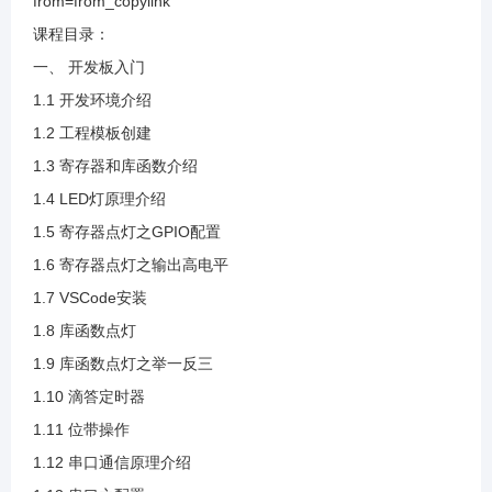
from=from_copylink
1.16 独立按键原理介绍
课程目录：
一、 开发板入门
1.17 按键点灯
1.1 开发环境介绍
1.2 工程模板创建
1.18 中断原理介绍
1.3 寄存器和库函数介绍
1.4 LED灯原理介绍
1.19 外部中断按键点灯
1.5 寄存器点灯之GPIO配置
1.6 寄存器点灯之输出高电平
1.20 定时器原理介绍
1.7 VSCode安装
1.8 库函数点灯
1.21 定时器灯闪烁
1.9 库函数点灯之举一反三
1.10 滴答定时器
1.22 定时器之举一反三
1.11 位带操作
1.12 串口通信原理介绍
1.23 PWM原理介绍