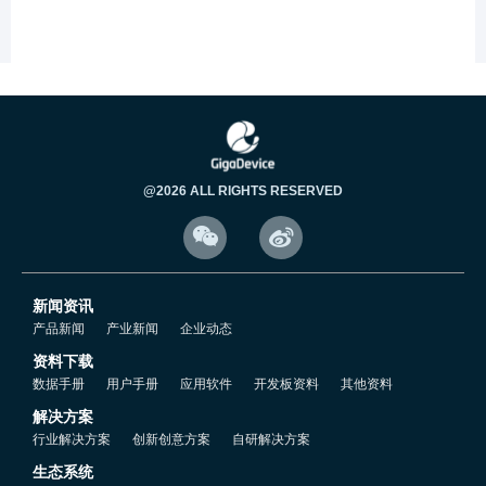
5.4 RTC的电源域.mp4
5.5 RTC的配置流程.mp4
5.6 创建RTC工程.mp4
@2026 ALL RIGHTS RESERVED


5.7 RTC代码配置.mp4
新闻资讯
5.8 RTC时间配置.mp4
产品新闻
产业新闻
企业动态
资料下载
5.9 读取RTC时间.mp4
数据手册
用户手册
应用软件
开发板资料
其他资料
解决方案
行业解决方案
创新创意方案
自研解决方案
5.10 BCD码转10进制说明.mp4
生态系统