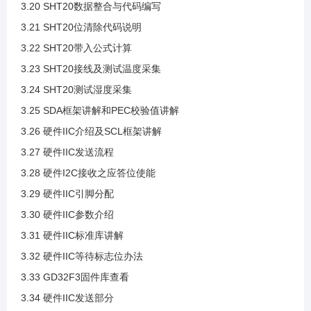
3.20 SHT20数据整合与代码编写
3.9 IIC通信过程
3.21 SHT20位清除代码说明
3.22 SHT20带入公式计算
3.10 IIC读写时序案例
3.23 SHT20接线及测试温度采集
3.24 SHT20测试湿度采集
3.11 创建IIC模板工程
3.25 SDA框架讲解和PEC校验值讲解
3.26 硬件IIC介绍及SCL框架讲解
3.12 新文件导入工程
3.27 硬件IIC发送流程
3.28 硬件I2C接收之应答位使能
3.13 引脚分配
3.29 硬件IIC引脚分配
3.30 硬件IIC参数介绍
3.14 引脚配置与开漏输出模式介绍
3.31 硬件IIC标准库讲解
3.32 硬件IIC等待标志位办法
3.15 IIC时序代码导入
3.33 GD32F3固件库查看
3.34 硬件IIC发送部分
3.16 案例SHT20介绍