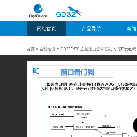
网站首页
产品导航
新闻


首页
在线培训
GD32F470·立创梁山派零基础入门开发教程