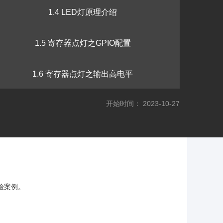
1.4 LED灯原理介绍
1.5 寄存器点灯之GPIO配置
1.6 寄存器点灯之输出高电平
开始时间： 2023-10-27
1.7 VSCode安装
1.8 库函数点灯
1.9 库函数点灯之举一反三
验案例。
1.10 滴答定时器