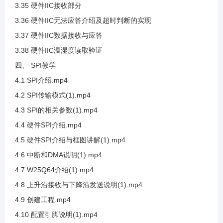
3.35 硬件IIC接收部分
3.36 硬件IIC无法应答介绍及超时判断的实现
3.17 SHT20数据手册查看
3.37 硬件IIC数据接收与应答
3.38 硬件IIC温湿度读取验证
3.18 SHT20案例代码编写
四、 SPI教学
4.1 SPI介绍.mp4
3.19 SHT20数据换算说明(1)
4.2 SPI传输模式(1).mp4
4.3 SPI的相关参数(1).mp4
3.20 SHT20数据整合与代码编写
4.4 硬件SPI介绍.mp4
4.5 硬件SPI介绍与框图讲解(1).mp4
3.21 SHT20位清除代码说明
4.6 中断和DMA说明(1).mp4
4.7 W25Q64介绍(1).mp4
3.22 SHT20带入公式计算
4.8 上升沿接收与下降沿发送说明(1).mp4
4.9 创建工程.mp4
3.23 SHT20接线及测试温度采集
4.10 配置引脚说明(1).mp4