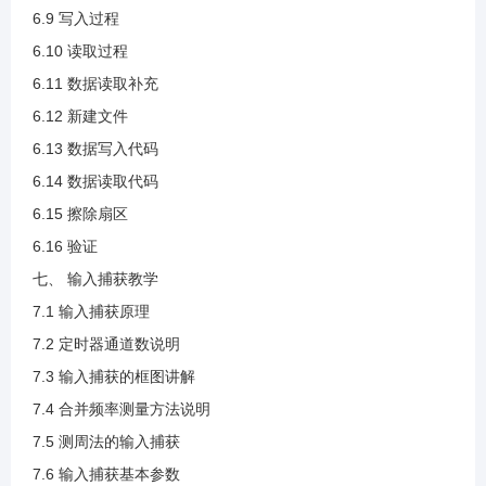
3.38 硬件IIC温湿度读取验证
6.9 写入过程
6.10 读取过程
6.11 数据读取补充
4.1 SPI介绍.mp4
6.12 新建文件
6.13 数据写入代码
4.2 SPI传输模式(1).mp4
6.14 数据读取代码
6.15 擦除扇区
4.3 SPI的相关参数(1).mp4
6.16 验证
七、 输入捕获教学
4.4 硬件SPI介绍.mp4
7.1 输入捕获原理
7.2 定时器通道数说明
4.5 硬件SPI介绍与框图讲解(1).mp4
7.3 输入捕获的框图讲解
7.4 合并频率测量方法说明
4.6 中断和DMA说明(1).mp4
7.5 测周法的输入捕获
7.6 输入捕获基本参数