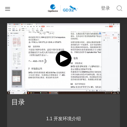


登录


首页
在线培训
GD32F470·立创梁山派零基础入门开发教程
目录
1.1 开发环境介绍