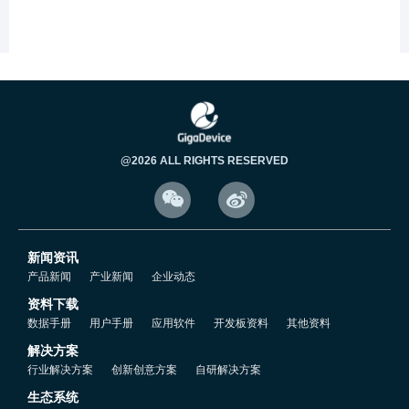
5.4 RTC的电源域.mp4
5.5 RTC的配置流程.mp4
5.6 创建RTC工程.mp4
@2026 ALL RIGHTS RESERVED


5.7 RTC代码配置.mp4
新闻资讯
5.8 RTC时间配置.mp4
产品新闻
产业新闻
企业动态
资料下载
5.9 读取RTC时间.mp4
数据手册
用户手册
应用软件
开发板资料
其他资料
解决方案
行业解决方案
创新创意方案
自研解决方案
5.10 BCD码转10进制说明.mp4
生态系统