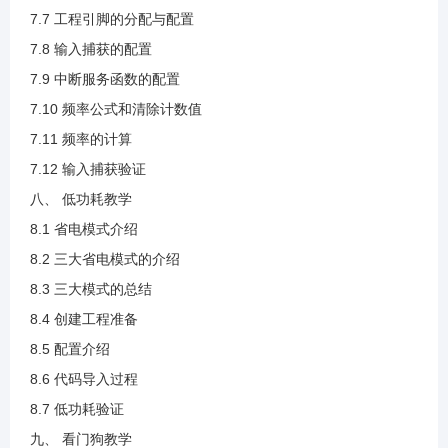
4.7 W25Q64介绍(1).mp4
7.7 工程引脚的分配与配置
7.8 输入捕获的配置
4.8 上升沿接收与下降沿发送说明(1).mp4
7.9 中断服务函数的配置
7.10 频率公式和清除计数值
4.9 创建工程.mp4
7.11 频率的计算
7.12 输入捕获验证
4.10 配置引脚说明(1).mp4
八、 低功耗教学
8.1 省电模式介绍
4.11 SPI配置说明.mp4
8.2 三大省电模式的介绍
8.3 三大模式的总结
4.12 发送与接收函数说明.mp4
8.4 创建工程准备
8.5 配置介绍
4.13 读取设备ID代码说明.mp4
8.6 代码导入过程
8.7 低功耗验证
4.14 读取ID验证.mp4
九、 看门狗教学