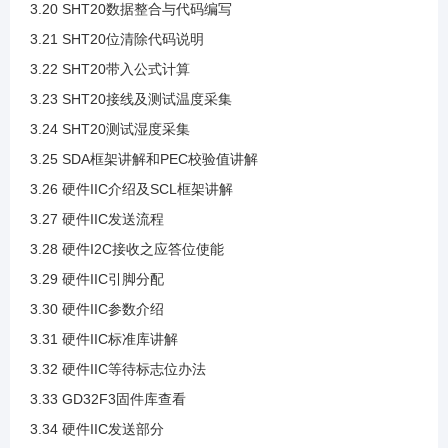
3.20 SHT20数据整合与代码编写
3.9 IIC通信过程
3.21 SHT20位清除代码说明
3.22 SHT20带入公式计算
3.10 IIC读写时序案例
3.23 SHT20接线及测试温度采集
3.24 SHT20测试湿度采集
3.11 创建IIC模板工程
3.25 SDA框架讲解和PEC校验值讲解
3.26 硬件IIC介绍及SCL框架讲解
3.12 新文件导入工程
3.27 硬件IIC发送流程
3.28 硬件I2C接收之应答位使能
3.13 引脚分配
3.29 硬件IIC引脚分配
3.30 硬件IIC参数介绍
3.14 引脚配置与开漏输出模式介绍
3.31 硬件IIC标准库讲解
3.32 硬件IIC等待标志位办法
3.15 IIC时序代码导入
3.33 GD32F3固件库查看
3.34 硬件IIC发送部分
3.16 案例SHT20介绍