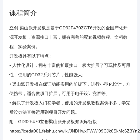
1.9 库函数点灯之举一反三
课程简介
1.10 滴答定时器
立创·梁山派开发板是基于GD32F470ZGT6开发的全国产化开
源开发板，资源接口丰富，拥有完善的配套视频教程、文档教
1.11 位带操作
程、实验案例。
开发板具有以下特点：
1.12 串口通信原理介绍
• 人性化设计，拥有丰富的扩展接口，极大扩展了可玩性及可用
性，使用的GD32系列芯片，性能强大;
1.13 串口之配置
• 梁山派开发板在保证功能实用的前提下，进行小型化设计，方
便携带，适合做项目扩展，可用于电子设计竞赛等;
1.14 串口之发送数据
• 解决了开发板入门初学者，使用的开发板教程案例不多，学完
后没办法直接运用到项目开发问题。
附：GD32F470立创梁山派开发板知识库链接
1.15 串口之举一反三
https://lceda001.feishu.cn/wiki/JNDHwxPWWi99CJk6SkMc6Z3Yn