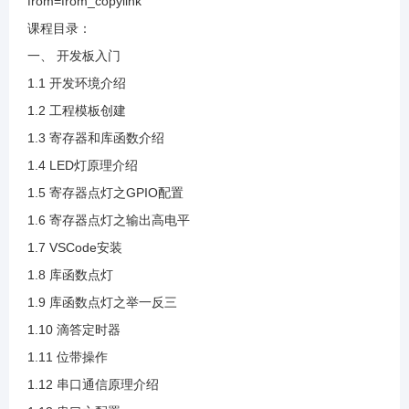
from=from_copylink
1.16 独立按键原理介绍
课程目录：
一、 开发板入门
1.17 按键点灯
1.1 开发环境介绍
1.2 工程模板创建
1.18 中断原理介绍
1.3 寄存器和库函数介绍
1.4 LED灯原理介绍
1.19 外部中断按键点灯
1.5 寄存器点灯之GPIO配置
1.6 寄存器点灯之输出高电平
1.20 定时器原理介绍
1.7 VSCode安装
1.8 库函数点灯
1.21 定时器灯闪烁
1.9 库函数点灯之举一反三
1.10 滴答定时器
1.22 定时器之举一反三
1.11 位带操作
1.12 串口通信原理介绍
1.23 PWM原理介绍