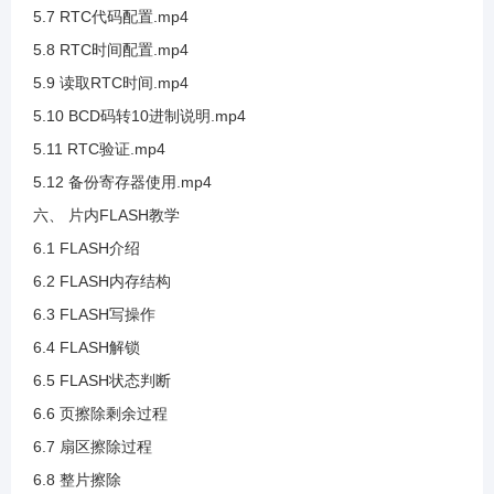
5.7 RTC代码配置.mp4
3.31 硬件IIC标准库讲解
5.8 RTC时间配置.mp4
5.9 读取RTC时间.mp4
3.32 硬件IIC等待标志位办法
5.10 BCD码转10进制说明.mp4
5.11 RTC验证.mp4
3.33 GD32F3固件库查看
5.12 备份寄存器使用.mp4
六、 片内FLASH教学
3.34 硬件IIC发送部分
6.1 FLASH介绍
6.2 FLASH内存结构
3.35 硬件IIC接收部分
6.3 FLASH写操作
6.4 FLASH解锁
3.36 硬件IIC无法应答介绍及超时判断的实现
6.5 FLASH状态判断
6.6 页擦除剩余过程
3.37 硬件IIC数据接收与应答
6.7 扇区擦除过程
6.8 整片擦除