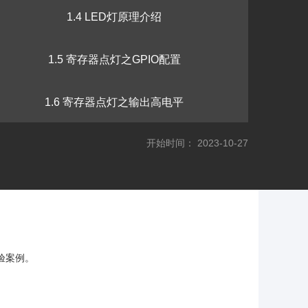
1.4 LED灯原理介绍
1.5 寄存器点灯之GPIO配置
1.6 寄存器点灯之输出高电平
开始时间： 2023-10-27
1.7 VSCode安装
1.8 库函数点灯
1.9 库函数点灯之举一反三
验案例。
1.10 滴答定时器