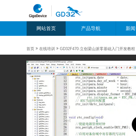
网站首页
产品导航
新闻


首页
在线培训
GD32F470·立创梁山派零基础入门开发教程