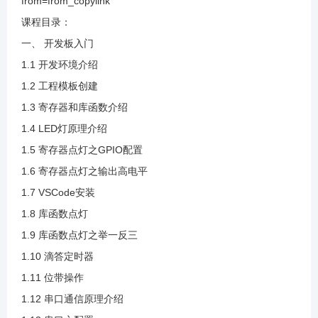
from=from_copylink
1.16 独立按键原理介绍
课程目录：
一、 开发板入门
1.17 按键点灯
1.1 开发环境介绍
1.2 工程模板创建
1.18 中断原理介绍
1.3 寄存器和库函数介绍
1.4 LED灯原理介绍
1.19 外部中断按键点灯
1.5 寄存器点灯之GPIO配置
1.6 寄存器点灯之输出高电平
1.20 定时器原理介绍
1.7 VSCode安装
1.8 库函数点灯
1.21 定时器灯闪烁
1.9 库函数点灯之举一反三
1.10 滴答定时器
1.22 定时器之举一反三
1.11 位带操作
1.12 串口通信原理介绍
1.23 PWM原理介绍