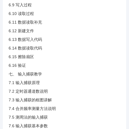
3.38 硬件IIC温湿度读取验证
6.9 写入过程
6.10 读取过程
6.11 数据读取补充
4.1 SPI介绍.mp4
6.12 新建文件
6.13 数据写入代码
4.2 SPI传输模式(1).mp4
6.14 数据读取代码
6.15 擦除扇区
4.3 SPI的相关参数(1).mp4
6.16 验证
七、 输入捕获教学
4.4 硬件SPI介绍.mp4
7.1 输入捕获原理
7.2 定时器通道数说明
4.5 硬件SPI介绍与框图讲解(1).mp4
7.3 输入捕获的框图讲解
7.4 合并频率测量方法说明
4.6 中断和DMA说明(1).mp4
7.5 测周法的输入捕获
7.6 输入捕获基本参数