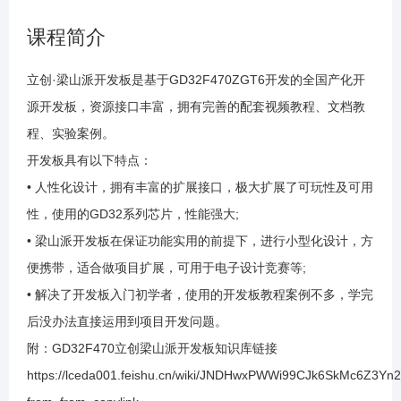
1.9 库函数点灯之举一反三
课程简介
1.10 滴答定时器
立创·梁山派开发板是基于GD32F470ZGT6开发的全国产化开
源开发板，资源接口丰富，拥有完善的配套视频教程、文档教
1.11 位带操作
程、实验案例。
开发板具有以下特点：
1.12 串口通信原理介绍
• 人性化设计，拥有丰富的扩展接口，极大扩展了可玩性及可用
性，使用的GD32系列芯片，性能强大;
1.13 串口之配置
• 梁山派开发板在保证功能实用的前提下，进行小型化设计，方
便携带，适合做项目扩展，可用于电子设计竞赛等;
1.14 串口之发送数据
• 解决了开发板入门初学者，使用的开发板教程案例不多，学完
后没办法直接运用到项目开发问题。
附：GD32F470立创梁山派开发板知识库链接
1.15 串口之举一反三
https://lceda001.feishu.cn/wiki/JNDHwxPWWi99CJk6SkMc6Z3Yn