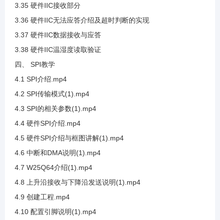
3.35 硬件IIC接收部分
3.36 硬件IIC无法应答介绍及超时判断的实现
3.17 SHT20数据手册查看
3.37 硬件IIC数据接收与应答
3.38 硬件IIC温湿度读取验证
3.18 SHT20案例代码编写
四、 SPI教学
4.1 SPI介绍.mp4
3.19 SHT20数据换算说明(1)
4.2 SPI传输模式(1).mp4
4.3 SPI的相关参数(1).mp4
3.20 SHT20数据整合与代码编写
4.4 硬件SPI介绍.mp4
4.5 硬件SPI介绍与框图讲解(1).mp4
3.21 SHT20位清除代码说明
4.6 中断和DMA说明(1).mp4
4.7 W25Q64介绍(1).mp4
3.22 SHT20带入公式计算
4.8 上升沿接收与下降沿发送说明(1).mp4
4.9 创建工程.mp4
3.23 SHT20接线及测试温度采集
4.10 配置引脚说明(1).mp4