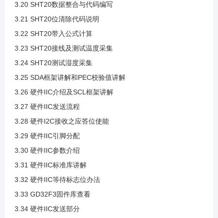
3.20 SHT20数据整合与代码编写
3.9 IIC通信过程
3.21 SHT20位清除代码说明
3.22 SHT20带入公式计算
3.10 IIC读写时序案例
3.23 SHT20接线及测试温度采集
3.24 SHT20测试湿度采集
3.11 创建IIC模板工程
3.25 SDA框架讲解和PEC校验值讲解
3.26 硬件IIC介绍及SCL框架讲解
3.12 新文件导入工程
3.27 硬件IIC发送流程
3.28 硬件I2C接收之应答位使能
3.13 引脚分配
3.29 硬件IIC引脚分配
3.30 硬件IIC参数介绍
3.14 引脚配置与开漏输出模式介绍
3.31 硬件IIC标准库讲解
3.32 硬件IIC等待标志位办法
3.15 IIC时序代码导入
3.33 GD32F3固件库查看
3.34 硬件IIC发送部分
3.16 案例SHT20介绍