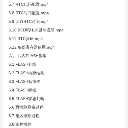
5.7 RTC代码配置.mp4
3.31 硬件IIC标准库讲解
5.8 RTC时间配置.mp4
5.9 读取RTC时间.mp4
3.32 硬件IIC等待标志位办法
5.10 BCD码转10进制说明.mp4
5.11 RTC验证.mp4
3.33 GD32F3固件库查看
5.12 备份寄存器使用.mp4
六、 片内FLASH教学
3.34 硬件IIC发送部分
6.1 FLASH介绍
6.2 FLASH内存结构
3.35 硬件IIC接收部分
6.3 FLASH写操作
6.4 FLASH解锁
3.36 硬件IIC无法应答介绍及超时判断的实现
6.5 FLASH状态判断
6.6 页擦除剩余过程
3.37 硬件IIC数据接收与应答
6.7 扇区擦除过程
6.8 整片擦除