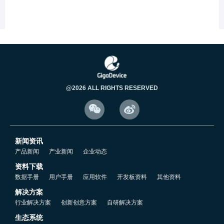
5.4 RTC的电源域.mp4
5.5 RTC的配置流程.mp4
5.6 创建RTC工程.mp4
@2026 ALL RIGHTS RESERVED


5.7 RTC代码配置.mp4
新闻资讯
5.8 RTC时间配置.mp4
产品新闻
产业新闻
企业动态
资料下载
5.9 读取RTC时间.mp4
数据手册
用户手册
应用软件
开发板资料
其他资料
解决方案
行业解决方案
创新创意方案
自研解决方案
5.10 BCD码转10进制说明.mp4
生态系统