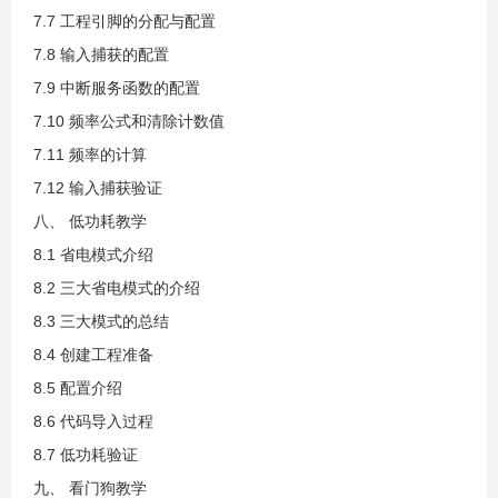
4.7 W25Q64介绍(1).mp4
7.7 工程引脚的分配与配置
7.8 输入捕获的配置
4.8 上升沿接收与下降沿发送说明(1).mp4
7.9 中断服务函数的配置
7.10 频率公式和清除计数值
4.9 创建工程.mp4
7.11 频率的计算
7.12 输入捕获验证
4.10 配置引脚说明(1).mp4
八、 低功耗教学
8.1 省电模式介绍
4.11 SPI配置说明.mp4
8.2 三大省电模式的介绍
8.3 三大模式的总结
4.12 发送与接收函数说明.mp4
8.4 创建工程准备
8.5 配置介绍
4.13 读取设备ID代码说明.mp4
8.6 代码导入过程
8.7 低功耗验证
4.14 读取ID验证.mp4
九、 看门狗教学