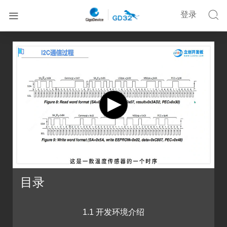


登录


首页
在线培训
GD32F470·立创梁山派零基础入门开发教程
目录
1.1 开发环境介绍