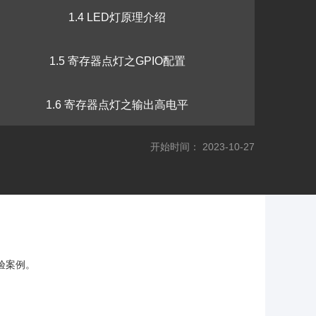
1.4 LED灯原理介绍
1.5 寄存器点灯之GPIO配置
1.6 寄存器点灯之输出高电平
开始时间： 2023-10-27
1.7 VSCode安装
1.8 库函数点灯
1.9 库函数点灯之举一反三
验案例。
1.10 滴答定时器