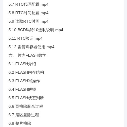
5.7 RTC代码配置.mp4
3.31 硬件IIC标准库讲解
5.8 RTC时间配置.mp4
5.9 读取RTC时间.mp4
3.32 硬件IIC等待标志位办法
5.10 BCD码转10进制说明.mp4
5.11 RTC验证.mp4
3.33 GD32F3固件库查看
5.12 备份寄存器使用.mp4
六、 片内FLASH教学
3.34 硬件IIC发送部分
6.1 FLASH介绍
6.2 FLASH内存结构
3.35 硬件IIC接收部分
6.3 FLASH写操作
6.4 FLASH解锁
3.36 硬件IIC无法应答介绍及超时判断的实现
6.5 FLASH状态判断
6.6 页擦除剩余过程
3.37 硬件IIC数据接收与应答
6.7 扇区擦除过程
6.8 整片擦除