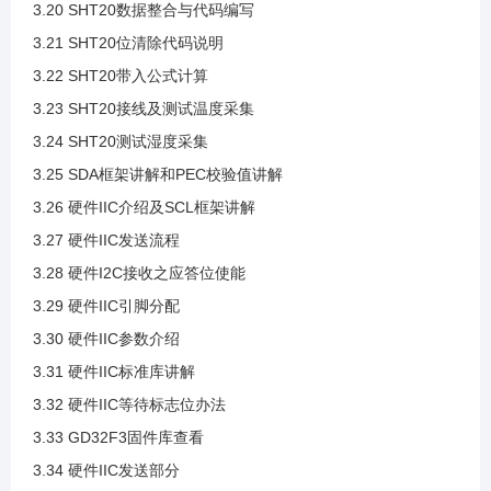
3.20 SHT20数据整合与代码编写
3.9 IIC通信过程
3.21 SHT20位清除代码说明
3.22 SHT20带入公式计算
3.10 IIC读写时序案例
3.23 SHT20接线及测试温度采集
3.24 SHT20测试湿度采集
3.11 创建IIC模板工程
3.25 SDA框架讲解和PEC校验值讲解
3.26 硬件IIC介绍及SCL框架讲解
3.12 新文件导入工程
3.27 硬件IIC发送流程
3.28 硬件I2C接收之应答位使能
3.13 引脚分配
3.29 硬件IIC引脚分配
3.30 硬件IIC参数介绍
3.14 引脚配置与开漏输出模式介绍
3.31 硬件IIC标准库讲解
3.32 硬件IIC等待标志位办法
3.15 IIC时序代码导入
3.33 GD32F3固件库查看
3.34 硬件IIC发送部分
3.16 案例SHT20介绍