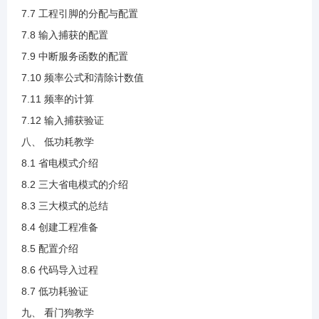
4.7 W25Q64介绍(1).mp4
7.7 工程引脚的分配与配置
7.8 输入捕获的配置
4.8 上升沿接收与下降沿发送说明(1).mp4
7.9 中断服务函数的配置
7.10 频率公式和清除计数值
4.9 创建工程.mp4
7.11 频率的计算
7.12 输入捕获验证
4.10 配置引脚说明(1).mp4
八、 低功耗教学
8.1 省电模式介绍
4.11 SPI配置说明.mp4
8.2 三大省电模式的介绍
8.3 三大模式的总结
4.12 发送与接收函数说明.mp4
8.4 创建工程准备
8.5 配置介绍
4.13 读取设备ID代码说明.mp4
8.6 代码导入过程
8.7 低功耗验证
4.14 读取ID验证.mp4
九、 看门狗教学