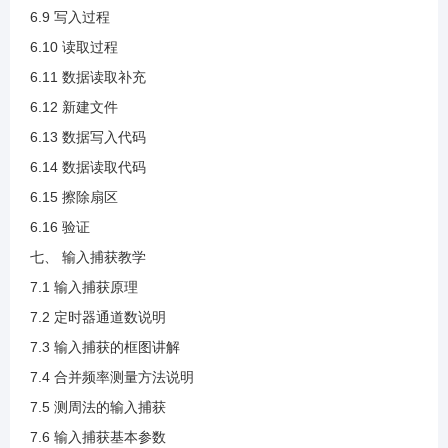
3.38 硬件IIC温湿度读取验证
6.9 写入过程
6.10 读取过程
6.11 数据读取补充
4.1 SPI介绍.mp4
6.12 新建文件
6.13 数据写入代码
4.2 SPI传输模式(1).mp4
6.14 数据读取代码
6.15 擦除扇区
4.3 SPI的相关参数(1).mp4
6.16 验证
七、 输入捕获教学
4.4 硬件SPI介绍.mp4
7.1 输入捕获原理
7.2 定时器通道数说明
4.5 硬件SPI介绍与框图讲解(1).mp4
7.3 输入捕获的框图讲解
7.4 合并频率测量方法说明
4.6 中断和DMA说明(1).mp4
7.5 测周法的输入捕获
7.6 输入捕获基本参数