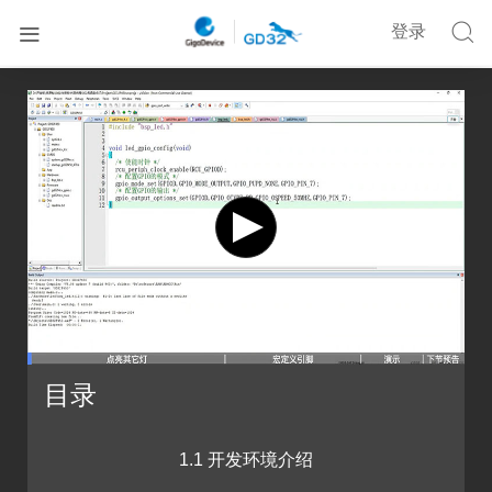


登录


首页
在线培训
GD32F470·立创梁山派零基础入门开发教程
目录
1.1 开发环境介绍