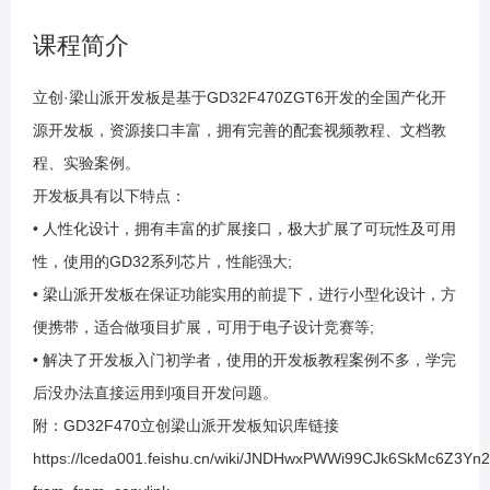
1.9 库函数点灯之举一反三
课程简介
1.10 滴答定时器
立创·梁山派开发板是基于GD32F470ZGT6开发的全国产化开
源开发板，资源接口丰富，拥有完善的配套视频教程、文档教
1.11 位带操作
程、实验案例。
开发板具有以下特点：
1.12 串口通信原理介绍
• 人性化设计，拥有丰富的扩展接口，极大扩展了可玩性及可用
性，使用的GD32系列芯片，性能强大;
1.13 串口之配置
• 梁山派开发板在保证功能实用的前提下，进行小型化设计，方
便携带，适合做项目扩展，可用于电子设计竞赛等;
1.14 串口之发送数据
• 解决了开发板入门初学者，使用的开发板教程案例不多，学完
后没办法直接运用到项目开发问题。
附：GD32F470立创梁山派开发板知识库链接
1.15 串口之举一反三
https://lceda001.feishu.cn/wiki/JNDHwxPWWi99CJk6SkMc6Z3Yn