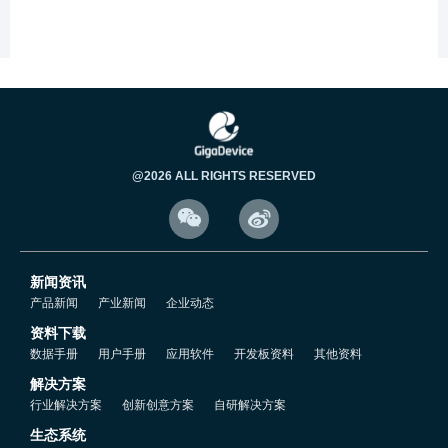
5.4 RTC的电源域.mp4
5.5 RTC的配置流程.mp4
5.6 创建RTC工程.mp4
@2026 ALL RIGHTS RESERVED


5.7 RTC代码配置.mp4
新闻资讯
5.8 RTC时间配置.mp4
产品新闻
产业新闻
企业动态
资料下载
5.9 读取RTC时间.mp4
数据手册
用户手册
应用软件
开发板资料
其他资料
解决方案
行业解决方案
创新创意方案
自研解决方案
5.10 BCD码转10进制说明.mp4
生态系统