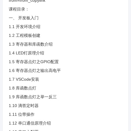
from=from_copylink
1.16 独立按键原理介绍
课程目录：
一、 开发板入门
1.17 按键点灯
1.1 开发环境介绍
1.2 工程模板创建
1.18 中断原理介绍
1.3 寄存器和库函数介绍
1.4 LED灯原理介绍
1.19 外部中断按键点灯
1.5 寄存器点灯之GPIO配置
1.6 寄存器点灯之输出高电平
1.20 定时器原理介绍
1.7 VSCode安装
1.8 库函数点灯
1.21 定时器灯闪烁
1.9 库函数点灯之举一反三
1.10 滴答定时器
1.22 定时器之举一反三
1.11 位带操作
1.12 串口通信原理介绍
1.23 PWM原理介绍