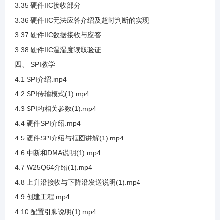
3.35 硬件IIC接收部分
3.36 硬件IIC无法应答介绍及超时判断的实现
3.17 SHT20数据手册查看
3.37 硬件IIC数据接收与应答
3.38 硬件IIC温湿度读取验证
3.18 SHT20案例代码编写
四、 SPI教学
4.1 SPI介绍.mp4
3.19 SHT20数据换算说明(1)
4.2 SPI传输模式(1).mp4
4.3 SPI的相关参数(1).mp4
3.20 SHT20数据整合与代码编写
4.4 硬件SPI介绍.mp4
4.5 硬件SPI介绍与框图讲解(1).mp4
3.21 SHT20位清除代码说明
4.6 中断和DMA说明(1).mp4
4.7 W25Q64介绍(1).mp4
3.22 SHT20带入公式计算
4.8 上升沿接收与下降沿发送说明(1).mp4
4.9 创建工程.mp4
3.23 SHT20接线及测试温度采集
4.10 配置引脚说明(1).mp4