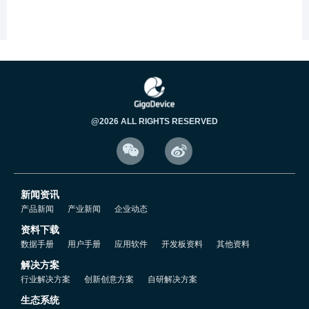
5.4 RTC的电源域.mp4
5.5 RTC的配置流程.mp4
5.6 创建RTC工程.mp4
@2026 ALL RIGHTS RESERVED


5.7 RTC代码配置.mp4
新闻资讯
5.8 RTC时间配置.mp4
产品新闻
产业新闻
企业动态
资料下载
5.9 读取RTC时间.mp4
数据手册
用户手册
应用软件
开发板资料
其他资料
解决方案
行业解决方案
创新创意方案
自研解决方案
5.10 BCD码转10进制说明.mp4
生态系统