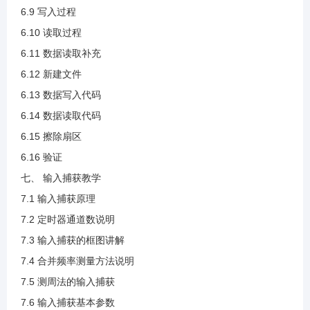
3.38 硬件IIC温湿度读取验证
6.9 写入过程
6.10 读取过程
6.11 数据读取补充
4.1 SPI介绍.mp4
6.12 新建文件
6.13 数据写入代码
4.2 SPI传输模式(1).mp4
6.14 数据读取代码
6.15 擦除扇区
4.3 SPI的相关参数(1).mp4
6.16 验证
七、 输入捕获教学
4.4 硬件SPI介绍.mp4
7.1 输入捕获原理
7.2 定时器通道数说明
4.5 硬件SPI介绍与框图讲解(1).mp4
7.3 输入捕获的框图讲解
7.4 合并频率测量方法说明
4.6 中断和DMA说明(1).mp4
7.5 测周法的输入捕获
7.6 输入捕获基本参数