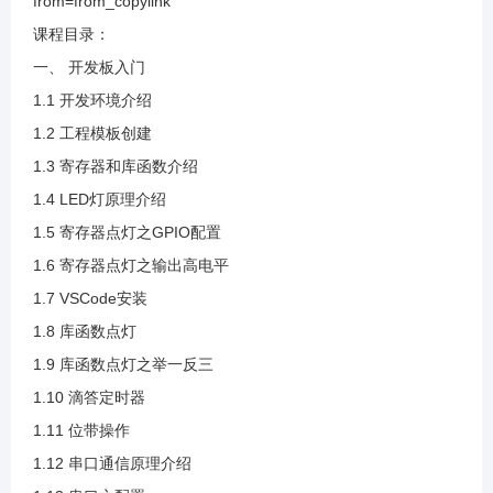
from=from_copylink
1.16 独立按键原理介绍
课程目录：
一、 开发板入门
1.17 按键点灯
1.1 开发环境介绍
1.2 工程模板创建
1.18 中断原理介绍
1.3 寄存器和库函数介绍
1.4 LED灯原理介绍
1.19 外部中断按键点灯
1.5 寄存器点灯之GPIO配置
1.6 寄存器点灯之输出高电平
1.20 定时器原理介绍
1.7 VSCode安装
1.8 库函数点灯
1.21 定时器灯闪烁
1.9 库函数点灯之举一反三
1.10 滴答定时器
1.22 定时器之举一反三
1.11 位带操作
1.12 串口通信原理介绍
1.23 PWM原理介绍