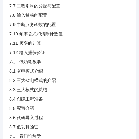
4.7 W25Q64介绍(1).mp4
7.7 工程引脚的分配与配置
7.8 输入捕获的配置
4.8 上升沿接收与下降沿发送说明(1).mp4
7.9 中断服务函数的配置
7.10 频率公式和清除计数值
4.9 创建工程.mp4
7.11 频率的计算
7.12 输入捕获验证
4.10 配置引脚说明(1).mp4
八、 低功耗教学
8.1 省电模式介绍
4.11 SPI配置说明.mp4
8.2 三大省电模式的介绍
8.3 三大模式的总结
4.12 发送与接收函数说明.mp4
8.4 创建工程准备
8.5 配置介绍
4.13 读取设备ID代码说明.mp4
8.6 代码导入过程
8.7 低功耗验证
4.14 读取ID验证.mp4
九、 看门狗教学