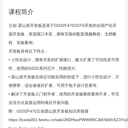
1.9 库函数点灯之举一反三
课程简介
1.10 滴答定时器
立创·梁山派开发板是基于GD32F470ZGT6开发的全国产化开
源开发板，资源接口丰富，拥有完善的配套视频教程、文档教
1.11 位带操作
程、实验案例。
开发板具有以下特点：
1.12 串口通信原理介绍
• 人性化设计，拥有丰富的扩展接口，极大扩展了可玩性及可用
性，使用的GD32系列芯片，性能强大;
1.13 串口之配置
• 梁山派开发板在保证功能实用的前提下，进行小型化设计，方
便携带，适合做项目扩展，可用于电子设计竞赛等;
1.14 串口之发送数据
• 解决了开发板入门初学者，使用的开发板教程案例不多，学完
后没办法直接运用到项目开发问题。
附：GD32F470立创梁山派开发板知识库链接
1.15 串口之举一反三
https://lceda001.feishu.cn/wiki/JNDHwxPWWi99CJk6SkMc6Z3Yn