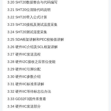
3.20 SHT20数据整合与代码编写
3.9 IIC通信过程
3.21 SHT20位清除代码说明
3.22 SHT20带入公式计算
3.10 IIC读写时序案例
3.23 SHT20接线及测试温度采集
3.24 SHT20测试湿度采集
3.11 创建IIC模板工程
3.25 SDA框架讲解和PEC校验值讲解
3.26 硬件IIC介绍及SCL框架讲解
3.12 新文件导入工程
3.27 硬件IIC发送流程
3.28 硬件I2C接收之应答位使能
3.13 引脚分配
3.29 硬件IIC引脚分配
3.30 硬件IIC参数介绍
3.14 引脚配置与开漏输出模式介绍
3.31 硬件IIC标准库讲解
3.32 硬件IIC等待标志位办法
3.15 IIC时序代码导入
3.33 GD32F3固件库查看
3.34 硬件IIC发送部分
3.16 案例SHT20介绍