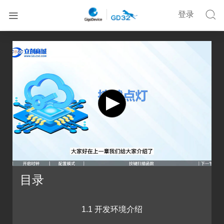


登录


首页
在线培训
GD32F470·立创梁山派零基础入门开发教程
目录
1.1 开发环境介绍