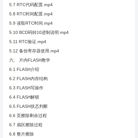
5.7 RTC代码配置.mp4
3.31 硬件IIC标准库讲解
5.8 RTC时间配置.mp4
5.9 读取RTC时间.mp4
3.32 硬件IIC等待标志位办法
5.10 BCD码转10进制说明.mp4
5.11 RTC验证.mp4
3.33 GD32F3固件库查看
5.12 备份寄存器使用.mp4
六、 片内FLASH教学
3.34 硬件IIC发送部分
6.1 FLASH介绍
6.2 FLASH内存结构
3.35 硬件IIC接收部分
6.3 FLASH写操作
6.4 FLASH解锁
3.36 硬件IIC无法应答介绍及超时判断的实现
6.5 FLASH状态判断
6.6 页擦除剩余过程
3.37 硬件IIC数据接收与应答
6.7 扇区擦除过程
6.8 整片擦除