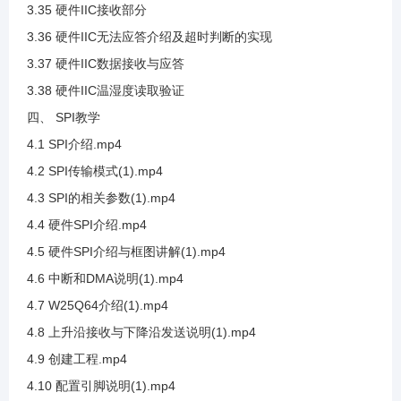
3.35 硬件IIC接收部分
3.36 硬件IIC无法应答介绍及超时判断的实现
3.17 SHT20数据手册查看
3.37 硬件IIC数据接收与应答
3.38 硬件IIC温湿度读取验证
3.18 SHT20案例代码编写
四、 SPI教学
4.1 SPI介绍.mp4
3.19 SHT20数据换算说明(1)
4.2 SPI传输模式(1).mp4
4.3 SPI的相关参数(1).mp4
3.20 SHT20数据整合与代码编写
4.4 硬件SPI介绍.mp4
4.5 硬件SPI介绍与框图讲解(1).mp4
3.21 SHT20位清除代码说明
4.6 中断和DMA说明(1).mp4
4.7 W25Q64介绍(1).mp4
3.22 SHT20带入公式计算
4.8 上升沿接收与下降沿发送说明(1).mp4
4.9 创建工程.mp4
3.23 SHT20接线及测试温度采集
4.10 配置引脚说明(1).mp4