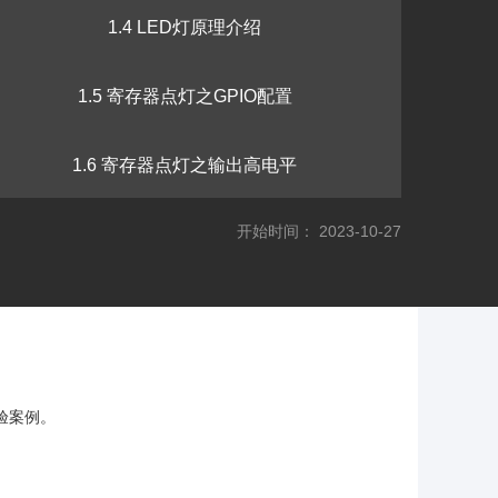
1.4 LED灯原理介绍
1.5 寄存器点灯之GPIO配置
1.6 寄存器点灯之输出高电平
开始时间： 2023-10-27
1.7 VSCode安装
1.8 库函数点灯
1.9 库函数点灯之举一反三
验案例。
1.10 滴答定时器