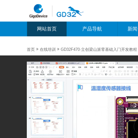
网站首页
产品导航
新闻


首页
在线培训
GD32F470·立创梁山派零基础入门开发教程