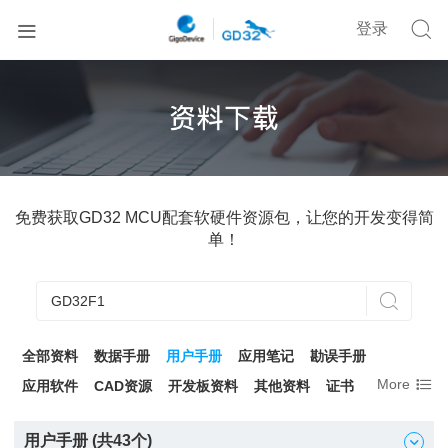


登录
免费获取GD32 MCU配套软硬件资源包，让您的开发变得简
单！

全部资料
数据手册
用户手册
应用笔记
勘误手册

More
应用软件
CAD资源
开发板资料
其他资料
证书
用户手册 (共
43
个)
