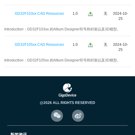
GD32F103xx CAD Resources
1.0
无
2024-10-
25
Introduction：
GD32F103xx 的Altium Designer符号和封装以及3D模型。
GD32F105xx CAD Resources
1.0
无
2024-10-
25
Introduction：
GD32F105xx 的Altium Designer符号和封装以及3D模型。
@2026 ALL RIGHTS RESERVED


新闻资讯