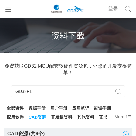


登录
免费获取GD32 MCU配套软硬件资源包，让您的开发变得简
单！

全部资料
数据手册
用户手册
应用笔记
勘误手册

More
应用软件
CAD资源
开发板资料
其他资料
证书
CAD资源 (共
6
个)
