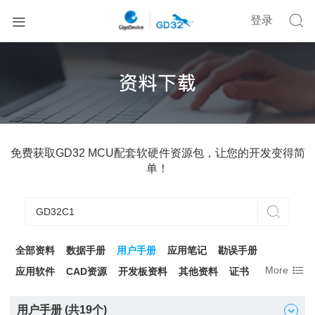


登录
免费获取GD32 MCU配套软硬件资源包，让您的开发变得简
单！

全部资料
数据手册
用户手册
应用笔记
勘误手册

More
应用软件
CAD资源
开发板资料
其他资料
证书
用户手册 (共
19
个)
