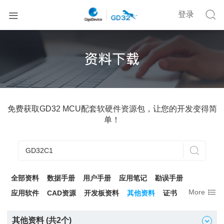


登录
免费获取GD32 MCU配套软硬件资源包，让您的开发变得简
单！

全部资料
数据手册
用户手册
应用笔记
勘误手册

More
应用软件
CAD资源
开发板资料
其他资料
证书
其他资料 (共
2
个)
