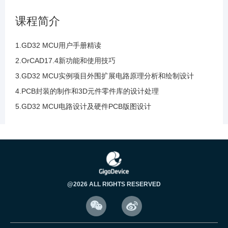
89.层叠模板的的使用层叠的设置演示讲解及层
课程简介
叠和阻抗的控制
1.GD32 MCU用户手册精读
90.带状线和微带线的阻抗控制与计算器的参数
2.OrCAD17.4新功能和使用技巧
解读与计算分析
3.GD32 MCU实例项目外围扩展电路原理分析和绘制设计
4.PCB封装的制作和3D元件零件库的设计处理
91.布线的约束规则设置及约束管理器的约束规
5.GD32 MCU电路设计及硬件PCB版图设计
则解读及常用规则
92.布线的等长的目的是为了进行时序的匹配及5
个常用的约束管理器
93.约束管理的新特征解读和过孔延迟时间计算
@2026 ALL RIGHTS RESERVED
等其他新增约束规则讲解


94.约束管理的新特征解读和新增装配及元件属