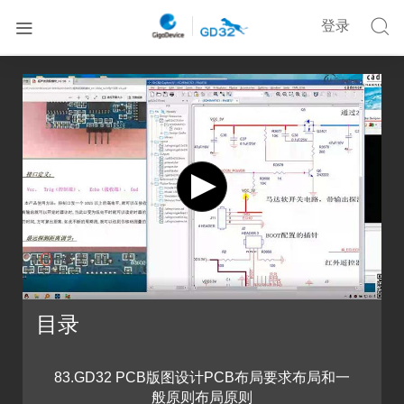


登录


首页
在线培训
基于Cadence的GD32 MCU硬件设计课程四
目录
83.GD32 PCB版图设计PCB布局要求布局和一
般原则布局原则