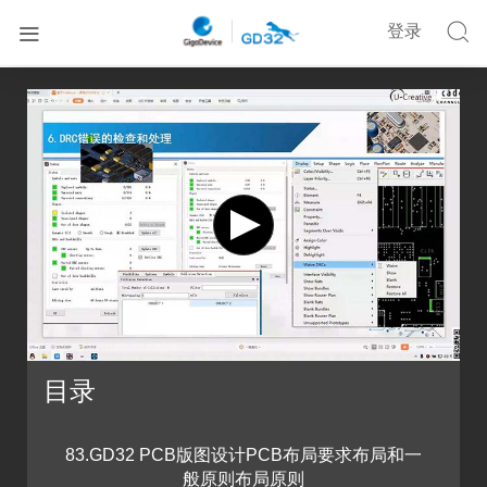


登录


首页
在线培训
基于Cadence的GD32 MCU硬件设计课程四
目录
83.GD32 PCB版图设计PCB布局要求布局和一
般原则布局原则