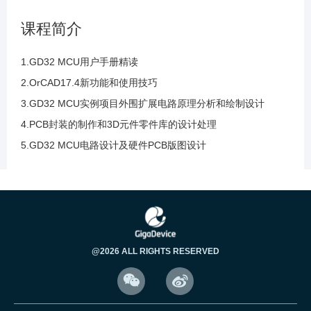
89.层叠模板的的使用层叠的设置演示讲解及层
课程简介
叠和阻抗的控制
1.GD32 MCU用户手册精读
90.带状线和微带线的阻抗控制与计算器的参数
2.OrCAD17.4新功能和使用技巧
解读与计算分析
3.GD32 MCU实例项目外围扩展电路原理分析和绘制设计
4.PCB封装的制作和3D元件零件库的设计处理
91.布线的约束规则设置及约束管理器的约束规
5.GD32 MCU电路设计及硬件PCB版图设计
则解读及常用规则
92.布线的等长的目的是为了进行时序的匹配及5
个常用的约束管理器
93.约束管理的新特征解读和过孔延迟时间计算
@2026 ALL RIGHTS RESERVED
等其他新增约束规则讲解


94.约束管理的新特征解读和新增装配及元件属