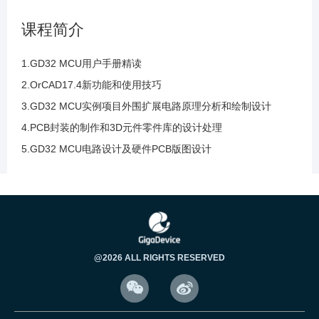
89.层叠模板的的使用层叠的设置演示讲解及层
课程简介
叠和阻抗的控制
1.GD32 MCU用户手册精读
90.带状线和微带线的阻抗控制与计算器的参数
2.OrCAD17.4新功能和使用技巧
解读与计算分析
3.GD32 MCU实例项目外围扩展电路原理分析和绘制设计
4.PCB封装的制作和3D元件零件库的设计处理
91.布线的约束规则设置及约束管理器的约束规
5.GD32 MCU电路设计及硬件PCB版图设计
则解读及常用规则
92.布线的等长的目的是为了进行时序的匹配及5
个常用的约束管理器
93.约束管理的新特征解读和过孔延迟时间计算
@2026 ALL RIGHTS RESERVED
等其他新增约束规则讲解


94.约束管理的新特征解读和新增装配及元件属