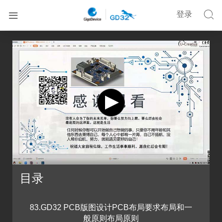


登录


首页
在线培训
基于Cadence的GD32 MCU硬件设计课程四
目录
83.GD32 PCB版图设计PCB布局要求布局和一
般原则布局原则