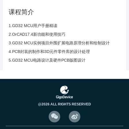
89.层叠模板的的使用层叠的设置演示讲解及层
课程简介
叠和阻抗的控制
1.GD32 MCU用户手册精读
90.带状线和微带线的阻抗控制与计算器的参数
2.OrCAD17.4新功能和使用技巧
解读与计算分析
3.GD32 MCU实例项目外围扩展电路原理分析和绘制设计
4.PCB封装的制作和3D元件零件库的设计处理
91.布线的约束规则设置及约束管理器的约束规
5.GD32 MCU电路设计及硬件PCB版图设计
则解读及常用规则
92.布线的等长的目的是为了进行时序的匹配及5
个常用的约束管理器
93.约束管理的新特征解读和过孔延迟时间计算
@2026 ALL RIGHTS RESERVED
等其他新增约束规则讲解


94.约束管理的新特征解读和新增装配及元件属