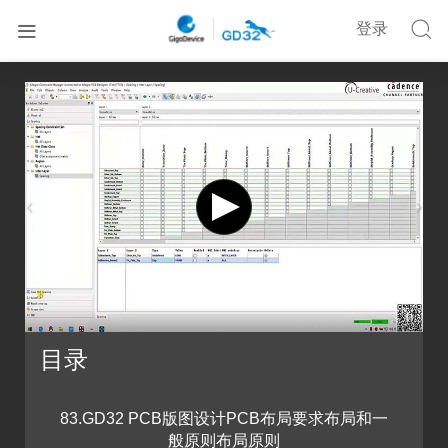


登录


首页
在线培训
基于Cadence的GD32 MCU硬件设计课程四
目录
83.GD32 PCB版图设计PCB布局要求布局和一
般原则布局原则