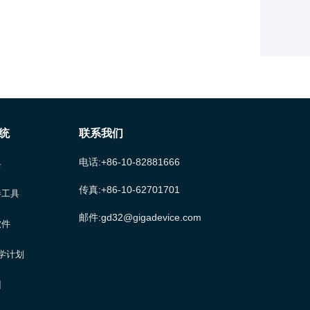
解读与计算分析
91.布线的约束规则设置及约束管理器的约束规
则解读及常用规则
92.布线的等长的目的是为了进行时序的匹配及
5个常用的约束管理器
统
联系我们
93.约束管理的新特征解读和过孔延迟时间计算
电话:+86-10-82881666
具
等其他新增约束规则讲解
传真:+86-10-62701701
伴工具
94.约束管理的新特征解读和新增装配及元件属
邮件:gd32@gigadevice.com
软件
性的新增加约束规则讲解
大学计划
95.新建扩展约束规则和应用规则操作演示讲解
训
默认规则加新增规则讲解