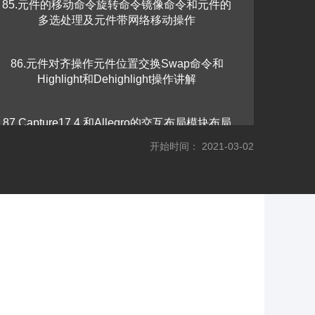
85.元件的移动命令旋转命令镜像命令和元件的
多选处理及元件带网络移动操作
86.元件对齐操作元件位置交换Swap命令和
Highlight和Dehighlight操作讲解
87.Capture17.4 和Allegro的交互布局模块布局
和飞线Rats的显示和关闭操作讲解
开始时间： 2021-03-02
88.焊盘pad的更新和修改和替换及焊盘的批量
修改和单个PAD的修改操作讲解
89.层叠模板的的使用层叠的设置演示讲解及层
叠和阻抗的控制
90.带状线和微带线的阻抗控制与计算器的参数