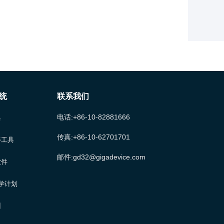
解读与计算分析
91.布线的约束规则设置及约束管理器的约束规
则解读及常用规则
92.布线的等长的目的是为了进行时序的匹配及
5个常用的约束管理器
统
联系我们
93.约束管理的新特征解读和过孔延迟时间计算
电话:+86-10-82881666
具
等其他新增约束规则讲解
传真:+86-10-62701701
伴工具
94.约束管理的新特征解读和新增装配及元件属
邮件:gd32@gigadevice.com
软件
性的新增加约束规则讲解
大学计划
95.新建扩展约束规则和应用规则操作演示讲解
训
默认规则加新增规则讲解