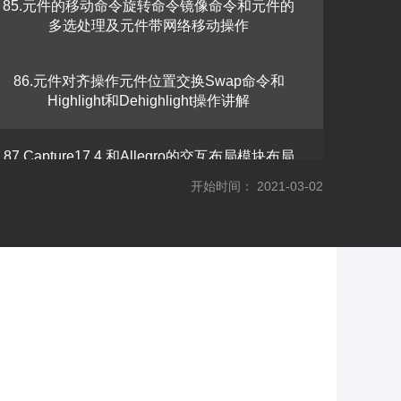
85.元件的移动命令旋转命令镜像命令和元件的
多选处理及元件带网络移动操作
86.元件对齐操作元件位置交换Swap命令和
Highlight和Dehighlight操作讲解
87.Capture17.4 和Allegro的交互布局模块布局
和飞线Rats的显示和关闭操作讲解
开始时间： 2021-03-02
88.焊盘pad的更新和修改和替换及焊盘的批量
修改和单个PAD的修改操作讲解
89.层叠模板的的使用层叠的设置演示讲解及层
叠和阻抗的控制
90.带状线和微带线的阻抗控制与计算器的参数