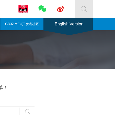



English Version
GD32 MCU开发者社区
单！
