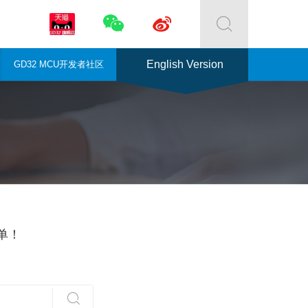



English Version
GD32 MCU开发者社区
单！
