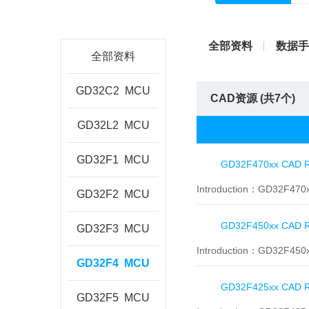
全部资料
数据手
全部资料
GD32C2
MCU
CAD资源 (共
7
个)
GD32L2
MCU
GD32F1
MCU
GD32F470xx CAD R
Introduction：
GD32F470
GD32F2
MCU
GD32F450xx CAD R
GD32F3
MCU
Introduction：
GD32F450
GD32F4
MCU
GD32F425xx CAD R
GD32F5
MCU