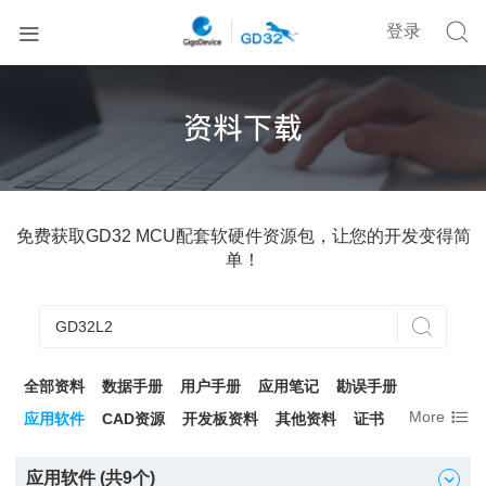


登录
免费获取GD32 MCU配套软硬件资源包，让您的开发变得简
单！

全部资料
数据手册
用户手册
应用笔记
勘误手册

More
应用软件
CAD资源
开发板资料
其他资料
证书
应用软件 (共
9
个)
