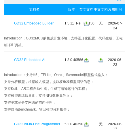
文档名
版本
英文文档
中文文档
发布时间
GD32 Embedded Builder
1.5.11_Rel_r41150
无
2026-07-
24
Introduction：
GD32MCU的集成开发环境，支持图形化配置、代码生成、工程
编译和调试。
GD32 Embedded AI
1.3.0.40586
2026-06-
23
Introduction：
支持H5、TFLite、Onnx、Savemodel模型格式输入；
支持分析模型，根据输入模型，提取权重和模型网络信息；
支持Keil、IAR工程自动生成，生成可编译运行的工程；
支持模型训练后量化，支持NPZ数据集导入；
支持单或多分支网络的前向推理；
支持自动Benchmark、输出模型分析报告；
GD32 All-In-One Programmer
5.2.0.40390
无
2026-06-
12