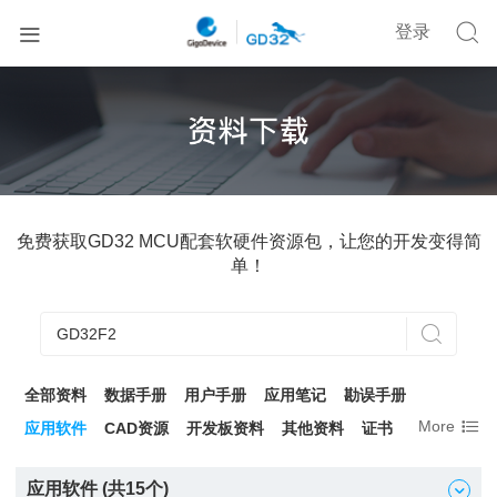


登录
免费获取GD32 MCU配套软硬件资源包，让您的开发变得简
单！

全部资料
数据手册
用户手册
应用笔记
勘误手册

More
应用软件
CAD资源
开发板资料
其他资料
证书
应用软件 (共
15
个)
