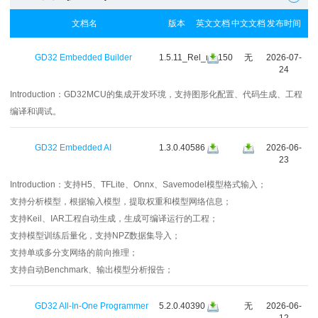
文档名
版本
英文文档
中文文档
发布时间
GD32 Embedded Builder
1.5.11_Rel_r41150
无
2026-07-
24
Introduction：
GD32MCU的集成开发环境，支持图形化配置、代码生成、工程
编译和调试。
GD32 Embedded AI
1.3.0.40586
2026-06-
23
Introduction：
支持H5、TFLite、Onnx、Savemodel模型格式输入；
支持分析模型，根据输入模型，提取权重和模型网络信息；
支持Keil、IAR工程自动生成，生成可编译运行的工程；
支持模型训练后量化，支持NPZ数据集导入；
支持单或多分支网络的前向推理；
支持自动Benchmark、输出模型分析报告；
GD32 All-In-One Programmer
5.2.0.40390
无
2026-06-
12