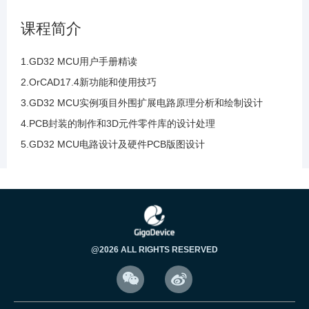
118.GD32PCB布局之LDO与串口电路与FLASH
课程简介
电路和EPROM操作
1.GD32 MCU用户手册精读
119.GD32PCB布局之MCU和晶振电路接口电路
2.OrCAD17.4新功能和使用技巧
布局优化调整操作
3.GD32 MCU实例项目外围扩展电路原理分析和绘制设计
4.PCB封装的制作和3D元件零件库的设计处理
120.GD32PCB布局之蜂鸣器位置优化布局元件
5.GD32 MCU电路设计及硬件PCB版图设计
位置调整优化操作
121.GD32 PCB布局优化优化和模块电路调整布
局调整容易布线讲解
122.信号流向和电源流向布局优化和添加3D匹
@2026 ALL RIGHTS RESERVED
配元件的三维模型操作


123.元件添加和匹配三维模型库文件和做模型的