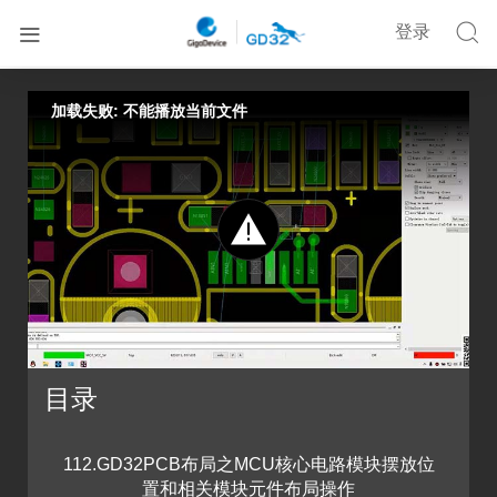


登录


首页
在线培训
基于Cadence的GD32 MCU硬件设计课程五
加载失败: 不能播放当前文件
目录
112.GD32PCB布局之MCU核心电路模块摆放位
置和相关模块元件布局操作