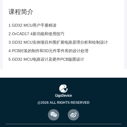
118.GD32PCB布局之LDO与串口电路与FLASH
课程简介
电路和EPROM操作
1.GD32 MCU用户手册精读
119.GD32PCB布局之MCU和晶振电路接口电路
2.OrCAD17.4新功能和使用技巧
布局优化调整操作
3.GD32 MCU实例项目外围扩展电路原理分析和绘制设计
4.PCB封装的制作和3D元件零件库的设计处理
120.GD32PCB布局之蜂鸣器位置优化布局元件
5.GD32 MCU电路设计及硬件PCB版图设计
位置调整优化操作
121.GD32 PCB布局优化优化和模块电路调整布
局调整容易布线讲解
122.信号流向和电源流向布局优化和添加3D匹
@2026 ALL RIGHTS RESERVED
配元件的三维模型操作


123.元件添加和匹配三维模型库文件和做模型的