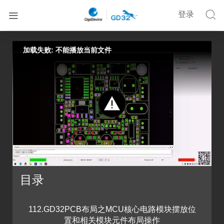


登录


首页
在线培训
基于Cadence的GD32 MCU硬件设计课程五
加载失败: 不能播放当前文件
目录
112.GD32PCB布局之MCU核心电路模块摆放位
置和相关模块元件布局操作