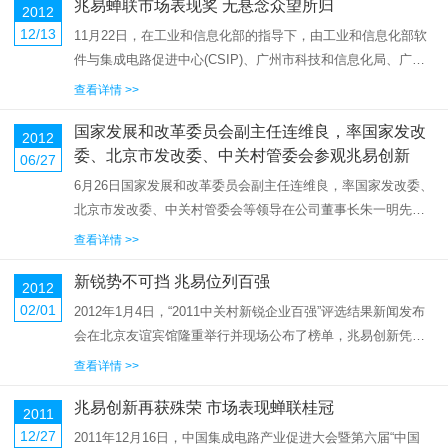
兆易蝉联市场表现奖 无悬念众望所归
2012
12/13
11月22日，在工业和信息化部的指导下，由工业和信息化部软
件与集成电路促进中心(CSIP)、广州市科技和信息化局、广州
市番禺区人民政府、国家数字家庭应用示范产业基地和广州国
查看详情 >>
家现代服务业集成电路设计产业化基地共同主办的2012中国集
国家发展和改革委员会副主任连维良，率国家发改
成电路产业...
2012
委、北京市发改委、中关村管委会参观兆易创新
06/27
6月26日国家发展和改革委员会副主任连维良，率国家发改委、
北京市发改委、中关村管委会等领导在公司董事长朱一明先生
和公司其他领导人的陪同下参观了北京兆易创新科技有限公
查看详情 >>
司，在参观过程中对兆易取得的成绩给予了极大的肯定。...
新锐势不可挡 兆易位列百强
2012
02/01
2012年1月4日，“2011中关村新锐企业百强”评选结果新闻发布
会在北京友谊宾馆隆重举行并现场公布了榜单，兆易创新凭借
品牌影响力及企业综合实力顺利通过层层评选，荣登榜单。
查看详情 >>
2011年度百强评选活动自9月20日开始启动，从700余家企业中
兆易创新再获殊荣 市场表现蝉联桂冠
进行...
2011
12/27
2011年12月16日，中国集成电路产业促进大会暨第六届“中国