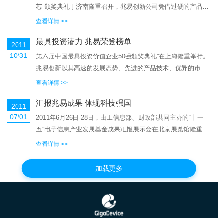
芯”颁奖典礼于济南隆重召开，兆易创新公司凭借过硬的产品质
量、优异的市场表现及一流的品牌影响力，再次摘下“最佳市场
查看详情 >>
表现奖”桂冠，受到与会嘉宾、企业及媒体的高度关注。2011
最具投资潜力 兆易荣登榜单
年，兆易...
2011
10/31
第六届中国最具投资价值企业50强颁奖典礼”在上海隆重举行。
兆易创新以其高速的发展态势、先进的产品技术、优异的市场
表现及良好的营收状况，博得了评委的一致青睐，从海选企业
查看详情 >>
中脱颖而出，荣登榜单。兆易创新总裁朱一明先生亲自参加了
汇报兆易成果 体现科技强国
此次颁奖典礼。本年度...
2011
07/01
2011年6月26日-28日，由工信息部、财政部共同主办的“十一
五”电子信息产业发展基金成果汇报展示会在北京展览馆隆重举
办。会议主题是“创新引领、融和发展，提升产业核心竞争力”，
查看详情 >>
主要任务是回顾“十一五”期间电子发展基金所取得的成果，总结
基金...
加载更多