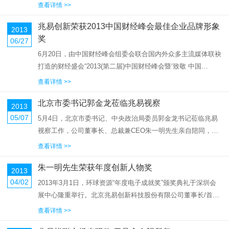
大会。清华大学微电子所所长魏少军教授与北京兆易创新科技
查看详情 >>
股份有限公司董事长兼总裁朱一明先生共同为此联合研究中心
兆易创新荣获2013中国财经峰会最佳企业品牌形象
揭牌。清华大学...
2013
奖
06/27
6月20日，由中国财经峰会组委会联合国内外众多主流媒体联袂
打造的财经盛会“2013(第二届)中国财经峰会暨‘致敬 中国
梦’2013品牌盛典”召开，兆易创新凭借国际化的影响力，为全球
查看详情 >>
用户提供值得信赖的IC产品与服务，成为唯一一家获得“最佳...
北京市委书记郭金龙莅临兆易视察
2013
05/07
5月4日，北京市委书记、中央政治局委员郭金龙书记莅临兆易
视察工作，公司董事长、总裁兼CEO朱一明先生亲自陪同，郭
书记对兆易所做出的成就表示赞许，并亲切慰问了研发第一线
查看详情 >>
的工程师，郭书记表示，希望兆易可以带领中国的集成电路产
朱一明先生荣获年度创新人物奖
业走上国际化道路。...
2013
04/02
2013年3月1日，环球资源“年度电子成就奖”颁奖典礼于深圳会
展中心隆重举行。北京兆易创新科技股份有限公司董事长/首席
执行官兼总裁朱一明先生获颁本届的“年度创新人物奖”。朱一明
查看详情 >>
先生带领团队研发出中国国内第一颗 Serial Flash产品、...