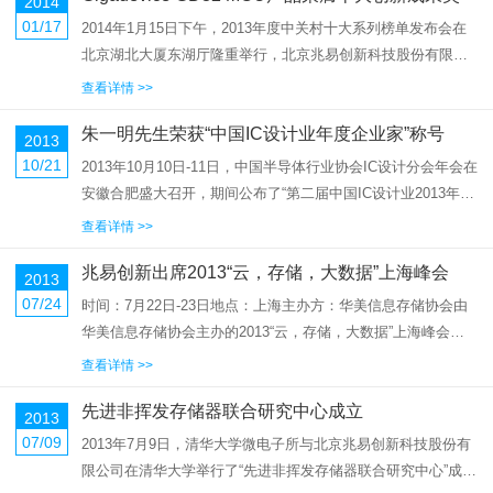
2014
01/17
2014年1月15日下午，2013年度中关村十大系列榜单发布会在
北京湖北大厦东湖厅隆重举行，北京兆易创新科技股份有限公
司参选的GD32 MCU 产品荣膺十大创新成果奖。GD32 MCU是
查看详情 >>
兆易创新于2013年推出的中国首款基于ARM ...
朱一明先生荣获“中国IC设计业年度企业家”称号
2013
10/21
2013年10月10日-11日，中国半导体行业协会IC设计分会年会在
安徽合肥盛大召开，期间公布了“第二届中国IC设计业2013年度
企业和年度企业家评选”活动的获奖名单，并隆重举行了颁奖典
查看详情 >>
礼。兆易创新董事长兼总裁朱一明先生授颁“年度企业家”奖...
兆易创新出席2013“云，存储，大数据”上海峰会
2013
07/24
时间：7月22日-23日地点：上海主办方：华美信息存储协会由
华美信息存储协会主办的2013“云，存储，大数据”上海峰会如
期举行，数据存储产业中各领域的顶尖人物汇聚一堂，兆易创
查看详情 >>
新董事长兼总裁朱一明先生作为存储器行业的领军代表受邀出
先进非挥发存储器联合研究中心成立
席了此次峰会...
2013
07/09
2013年7月9日，清华大学微电子所与北京兆易创新科技股份有
限公司在清华大学举行了“先进非挥发存储器联合研究中心”成立