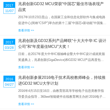
兆易创新GD32 MCU荣获“中国芯”最佳市场表现产
生教育发展中心、...
2017
品奖
11/07
2017年10月23日昆山，在国家工业和信息化部软件与集成电路
促进中心(简称“CSIP”)举办的第十二届“中国芯•新动能”中国集成
电路产业促进大会上，北京兆易创新科技股份有限公司
查看详情 >>
(GigaDevice)推出的GD32系列Cortex®-M内...
兆易创新及GD32系列产品蝉联“十大大中华 IC 设计
2017
公司”和“年度最佳MCU”大奖！
03/28
日前，在2017年度大中华IC领袖峰会暨大中华IC设计成就奖颁
奖盛典上，兆易创新(GigaDevice)和GD32 MCU产品再度包
揽“十大大中华 IC 设计公司”和“年度最佳处理器/MCU/FPGA”
查看详情 >>
两项大奖!3月24日，由全球领先...
兆易创新参展2016电子技术高校教师峰会，持续推
2016
进GD32 MCU大学计划
04/27
2016年4月15日至16日，由教育部高等学校电子信息类教学指
导委员会指导，360eet智能硬件在线教育网主办的‘2016电子创
新技术高校教师峰会暨2016物联网生态圈“产学合作育人”交流
查看详情 >>
大会’，以“主题演讲+培训”的形式在北京举行。本届峰...