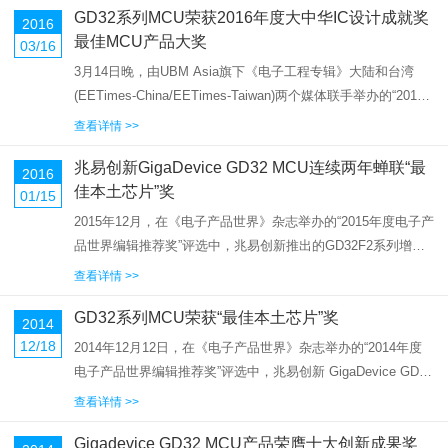
GD32系列MCU荣获2016年度大中华IC设计成就奖
2016
最佳MCU产品大奖
03/16
3月14日晚，由UBM Asia旗下《电子工程专辑》大陆和台湾
(EETimes-China/EETimes-Taiwan)两个媒体联手举办的“2016
年度大中华IC设计成就奖”颁奖典礼在上海国丰酒店隆重举行。
查看详情 >>
经过IC产业人士，系统设计...
兆易创新GigaDevice GD32 MCU连续两年蝉联“最
2016
佳本土芯片”奖
01/15
2015年12月，在《电子产品世界》杂志举办的“2015年度电子产
品世界编辑推荐奖”评选中，兆易创新推出的GD32F2系列增强
型ARM Cortex-M3内核32位通用MCU凭借优异的性能及卓越的
查看详情 >>
市场表现，从众多参选产品中脱颖而出，最终...
GD32系列MCU荣获“最佳本土芯片”奖
2014
12/18
2014年12月12日，在《电子产品世界》杂志举办的“2014年度
电子产品世界编辑推荐奖”评选中，兆易创新 GigaDevice GD32
系列Cortex-M3内核微控制器系列产品获得“最佳本土芯片”大
查看详情 >>
奖。自2005年4月成立以来，兆...
Gigadevice GD32 MCU产品荣膺十大创新成果奖