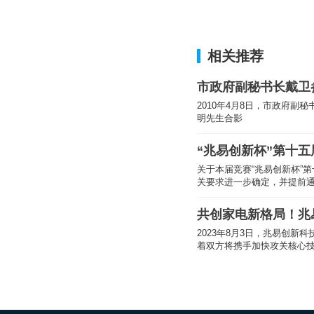
5月9日下午，在华东
党委研究生工作部部长
相关推荐
出席本次宣讲会，活动
了介绍了华东师范大学
市政府副秘书长戴卫
度积极参赛。
2010年4月8日，市政府
明先生合影
“兆易创新杯”第十
关于本届竞赛“兆易创新杯”
关要求进一步确定，并提前
共创家电新格局！兆易
2023年8月3日，兆易创新科技集团股份有
着双方将携手加快攻关核心