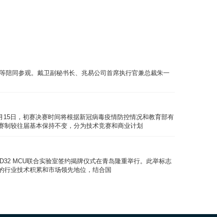
程，华东师范大学信息学院书记郑正奇教授、上海大学
志高教授、华东师范大学通信工程系主任刘一清教授
正奇致欢迎词，他对专家领导的莅临表示欢迎并介绍
子人才的重要平台，鼓励同学们能本着求实创新的态
长等陪同参观。戴卫副秘书长、兆易公司首席执行官兼总裁朱一
7月15日，初赛决赛时间将根据新冠病毒疫情防控情况和教育部有
赛制较往届基本保持不变，分为技术竞赛和商业计划
此举标志
的行业技术积累和市场领先地位，结合国