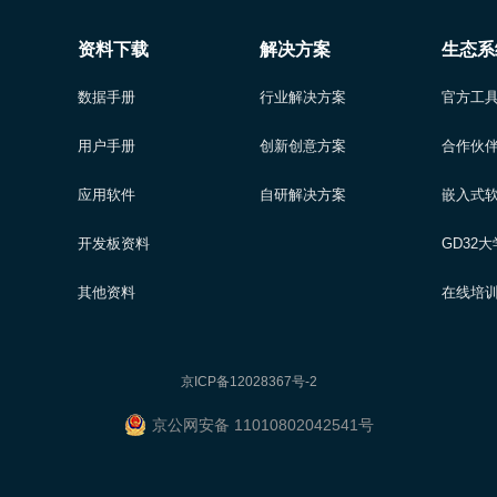
资料下载
解决方案
生态系
数据手册
行业解决方案
官方工
▲华东师范大学宣讲活动现场
用户手册
创新创意方案
合作伙
校巡讲活动南京站在南京信息工程大学气象楼报告厅开讲，南京信
应用软件
自研解决方案
嵌入式
副院长程艳丽，电子与信息工程学院李鹏教授出席了本次活动，
开发板资料
GD32
其他资料
在线培
京ICP备12028367号-2
京公网安备 11010802042541号