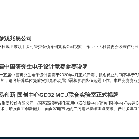
师范大学信息楼147 会议室展开了研电赛入校巡讲上海站的议
、研究生院副院长林海霞教授、华东师范大学信息学院副院长胡
由研电赛秘书处秘书刘霆轩主持。华东师范大学信息学院书记郑
研究生教育情况，他强调中国研究生电子设计竞赛是国家孵化电
参观兆易公司
副秘书长戴卫带领中关村管委会领导到兆易公司视察工作，中关村管委会段宏伟处
五届中国研究生电子设计竞赛参赛说明
第十五届中国研究生电子设计竞赛于2020年4月正式开赛，报名截止时间不早于
通知，请各培养单位提前安排竞赛动员部署和参赛队伍选题工作。本届竞赛赛程
创新·国创中心GD32 MCU联合实验室正式揭牌
限公司与国家高端智能化家用电器创新中心(简称“国创中心”)共建GD32 MCU联合实验室签约揭牌仪式在青岛隆重举行。
技术，增强自主创新能力，面向家电市场的广阔需求持续重点突破。借助多年来