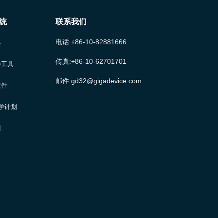
统
联系我们
电话:+86-10-82881666
具
传真:+86-10-62701701
伴工具
息工程大学研究生工作部副部长殷跃峰，电子与信息
邮件:gd32@gigadevice.com
软件
会议由程艳丽副书记主持。
大学计划
训