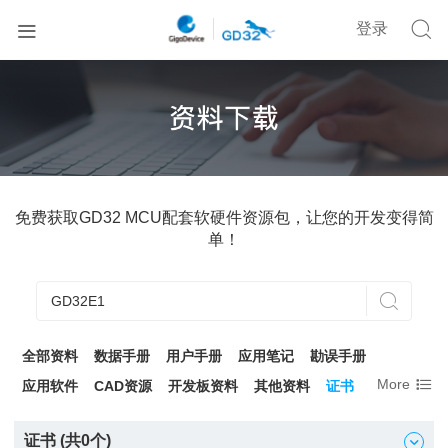


登录
免费获取GD32 MCU配套软硬件资源包，让您的开发变得简
单！

全部资料
数据手册
用户手册
应用笔记
勘误手册

More
应用软件
CAD资源
开发板资料
其他资料
证书
证书 (共
0
个)
