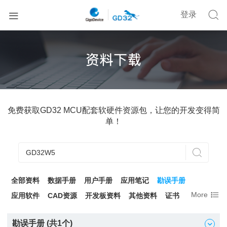


登录
免费获取GD32 MCU配套软硬件资源包，让您的开发变得简
单！

全部资料
数据手册
用户手册
应用笔记
勘误手册

More
应用软件
CAD资源
开发板资料
其他资料
证书
勘误手册 (共
1
个)
