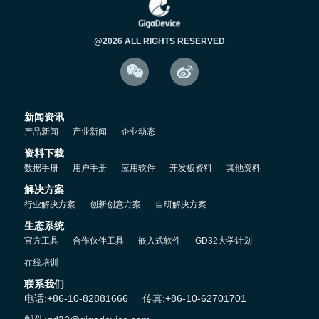
GD32F503/505系列芯片采用增强型的电磁兼容与可靠性设计，具备
卓越的综合性能与长效使用寿命。在典型工业场景下，该系列芯片可
@2026 ALL RIGHTS RESERVED
持续运行超过25年，并集成高等级ESD防护能力，支持接触放电8KV


与空气放电15KV。其
HBM
/CDM抗扰度在三次Zap测试中仍稳定维持
4000V/1000V，展现出优于工业与家电等行业常规标准的可靠性余
量，保障了系统在严苛电气环境中的长期稳定运行，无惧严苛挑战。
新闻资讯
产品新闻
产业新闻
企业动态
资料下载
数据手册
用户手册
应用软件
开发板资料
其他资料
解决方案
行业解决方案
创新创意方案
自研解决方案
生态系统
官方工具
合作伙伴工具
嵌入式软件
GD32大学计划
在线培训
联系我们
电话:+86-10-82881666
传真:+86-10-62701701