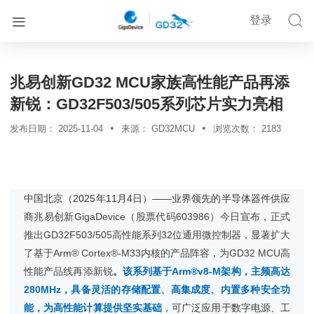


登录


首页
新闻资讯
详情
兆易创新GD32 MCU家族高性能产品再添
新锐：GD32F503/505系列芯片实力亮相
•
•
发布日期：
2025-11-04
来源：
GD32MCU
浏览次数：
2183
中国北京（2025年11月4日）——业界领先的半导体器件供应
商
兆易创新GigaDevice（股票代码603986）今日宣布，正式
推出GD32F503/505高性能系列32位通用微控制器，显著扩大
了基于Arm® Cortex®-M33内核的产品阵容，为GD32 MCU高
性能产品线再添新锐
。
该系列基于Arm®v8-M架构，主频高达
280MHz，具备灵活的存储配置、高集成度、内置多种安全功
能，为高性能计算提供坚实基础
，可广泛应用于数字电源、工