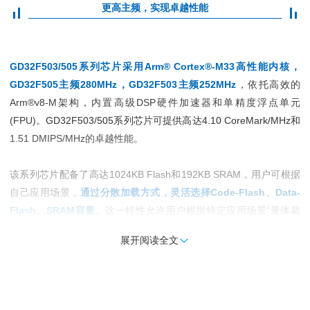
更高主频，实现卓越性能
GD32F503/505系列芯片采用Arm® Cortex®-M33高性能内核，
GD32F505主频280MHz，
GD32F503主频252MHz
，依托高效的
Arm®v8-M架构，内置高级DSP硬件加速器和单精度浮点单元
(FPU)。
GD32F503/505系列芯片可提供高达4.10 CoreMark/MHz和
1.51 DMIPS/MHz的卓越性能。
该系列芯片配备了高达1024KB Flash和192KB SRAM，用户可根据
自己应用场景，
通过分散加载方式，灵活选择Code-Flash、Data-
Flash、SRAM容量。
这一特性允许用户根据特定应用场景“量体裁
衣”，在复杂的工业控制及消费电子产品中实现资源的最优化配置，
展开阅读全文

显著提升设计弹性与成本效益。
外设灵活扩展，工业级稳定可靠