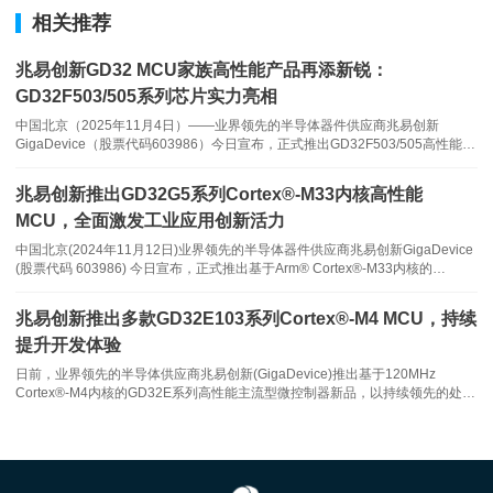
相关推荐
GD32F503/505系列集成了丰富的外设资源，集成了3个采样率高达
兆易创新GD32 MCU家族高性能产品再添新锐：
3Msps的ADC（最多支持25通道），并配备1个快速比较器与1个
GD32F503/505系列芯片实力亮相
DAC，可实现快速保护等功能。同时支持多达3个USART、2个
中国北京（2025年11月4日）——业界领先的半导体器件供应商兆易创新
GigaDevice（股票代码603986）今日宣布，正式推出GD32F503/505高性能系
UART、2个
I2C
、3个SPI、2个I2S、2个CAN-FD和一个USBFS接
列32位通用微控制器，显著扩大了基于Arm® Cortex®-M33内核的产品阵容，
口，轻松连接各类外部设备。
为GD32 MCU高性能产品线再添新锐。该系列基于A
兆易创新推出GD32G5系列Cortex®-M33内核高性能
MCU，全面激发工业应用创新活力
此外，GD32F503/505系列具有强大定时系统，拥有1个32位通用定
中国北京(2024年11月12日)业界领先的半导体器件供应商兆易创新GigaDevice
时器，5个通用16位定时器、2个16位基本定时器，2个16位PWM高
(股票代码 603986) 今日宣布，正式推出基于Arm® Cortex®-M33内核的
GD32G5系列高性能微控制器。GD32G5系列MCU凭借出色的处理性能、丰富
级定时器，升级专为数字电源、电机控制等应用提供精准灵活的波形
多样的数字模拟接口资源以及强化的安全性能
控制与强大保护机制。
兆易创新推出多款GD32E103系列Cortex®-M4 MCU，持续
提升开发体验
GD32F503/505系列的工作电压范围为2.6V至3.6V，支持-40°C至
日前，业界领先的半导体供应商兆易创新(GigaDevice)推出基于120MHz
Cortex®-M4内核的GD32E系列高性能主流型微控制器新品，以持续领先的处理
+105°C的工业级工作温度。其精心设计的三种省电模式，为开发者
效能，持续增强的资源配置，持续优化的成本价格，持续创新的商业模式，面向
工控物联等主流型应用需求提供绝佳开发利器。作为GD32微控制器
提供了灵活的最大化功耗优化方案，使其在追求极致性能的同时，也
能胜任对功耗敏感的便携式设备和电池供电应用。