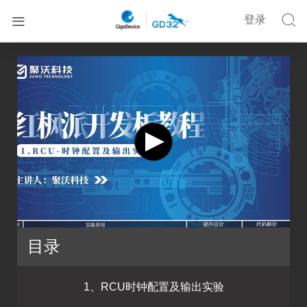


登录


首页
在线培训
GD32F3红枫派开发板视频教程（持续上线更新）
目录
1、RCU时钟配置及输出实验