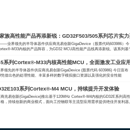
U家族高性能产品再添新锐：GD32F503/505系列芯片实
）——业界领先的半导体器件供应商兆易创新GigaDevice（股票代码603986）今
ortex®-M33内核的产品阵容，为GD32 MCU高性能产品线再添新锐。该系列基
5系列Cortex®-M33内核高性能MCU，全面激发工业
半导体器件供应商兆易创新GigaDevice (股票代码 603986) 今日宣布，正式推出基于Arm® Cortex®-
MCU凭借出色的处理性能、丰富多样的数字模拟接口资源以及强化的安全性能
2E103系列Cortex®-M4 MCU，持续提升开发体验
0MHz Cortex®-M4内核的GD32E系列高性能主流型微控制器新品，以持续领先的处理效能，持续增强的
格，持续创新的商业模式，面向工控物联等主流型应用需求提供绝佳开发利器。