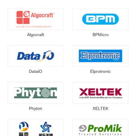
Algocraft
BPMicro
DataiO
Elprotronic
Phyton
XELTEK