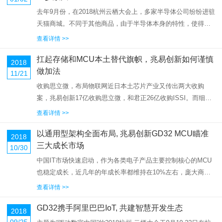
去年9月份，在2018杭州云栖大会上，多家半导体公司纷纷进驻
天猫商城。不同于其他商品，由于半导体本身的特性，使得其
销售重点长期位于线下，这样价格将会受到销售商、中间商、
查看详情 >>
渠道商等多方面的影响，而今半导体企业逐渐将目光转至线
扛起存储和MCU本土替代旗帜，兆易创新如何谨慎
上，尤其这次入驻的电...
2018
做加法
11/21
收购思立微，布局物联网近日本土芯片产业又传出两大收购
案，兆易创新17亿收购思立微，和君正26亿收购ISSI。而细究
起来，这两起收购都与兆易创新有渊源，因为就在去年ISSI还
查看详情 >>
是兆易创新的目标收购对象，后因种种原因未能成交，才有了
以通用型架构全面布局, 兆易创新GD32 MCU瞄准
今年的君正收购...
2018
三大成长市场
10/30
中国IT市场快速启动，作为各类电子产品主要控制核心的MCU
也稳定成长，近几年的年成长率都维持在10%左右，庞大商机
让各大MCU厂商在中国市场的动作越来越积极，中国MCU大厂
查看详情 >>
兆易创新也持续推出新产品，产品市场总监金光一指出，兆易
GD32携手阿里巴巴IoT, 共建智慧开发生态
创新的产品线完...
2018
09/25