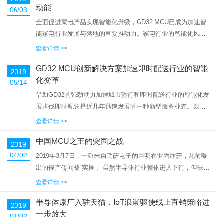
动能
06/03
全面促进家电产品实现智能化升级，GD32 MCU已成为加速智
能家电行业发展与落地的重要推动力。家电行业的智能化风潮
在几年前就开始了，这几年变得更加明显和快速。不论是传统
查看详情 >>
的黑电、白电，还是近年来发展迅猛的厨电生活电器和智能小
GD32 MCU创新解决方案加速即时配送行业的智能
家电，均不同程度地...
2019
化变革
05/14
借助GD32的强劲动力加速城市骑行和即时配送行业的智能化发
展步伐即时配送是近几年迅速发展的一种新型服务业态。以餐
饮外卖配送开始，如今已经遍布至商超、生鲜、代办、近场零
查看详情 >>
售、快递末端等多种服务场景。目前中国即时配送行业全年订
中国MCU之王的突围之战
单量已超过120亿件...
2019
04/02
2019年3月7日，一则来自瑞萨电子的声明在业内炸开，此前曝
出的停产传闻被“实捶”。虽然半导体行业整体进入下行，但缺货
行情结束，全球MCU最主要制造商宣告“暂时停产”仍然匪夷所
查看详情 >>
思。中国半导体的黎明之年——2018年刚刚过去，恰逢业内最
半导体原厂入驻天猫，IoT浪潮驱使线上直销策略进
重要的...
2019
一步放大
01/02