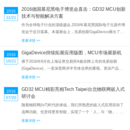
市场同类MCU，用浴火重生来形容也不为过。如今，更是百
2016德国慕尼黑电子博览会直击：GD32 MCU创新
尺...
2016
技术与智能解决方案
11/21
作为全球电子行业的顶级盛会,2016年慕尼黑国际电子元器件博
览会于近日落幕。本届展会上，兆易创新GigaDevice展出了多
种基于GD32 MCU的智能解决方案，并持续以创新的增强动力
查看详情 >>
和丰富的开发生态，不断为工业控制、消费电子和汽车周边...
GigaDevice持续拓展应用版图，MCU市场展新机
2016
10/21
甫于2016年8月在上海证券交易所A板挂牌上市的兆易创新
(GigaDevice)，一直深受两岸半导体业界的重视。资深产品市
场经理金光一先生在台湾参加DIGITIMES电子时报主办的MCU
查看详情 >>
技术论坛活动，以「高性价比智慧联网平台的创新设计关
GD32 MCU精彩亮相Tech Taipei台北物联网嵌入式
键」...
2016
研讨会
07/20
随着物联网(IoT)时代的来临，我们所熟悉的嵌入式应用添加了
连网功能、也变得更有智能，实现了一个「人」与「物」、
「物」与「物」之间都能无缝沟通的世界，而创新将从单一技
查看详情 >>
术与应用走向跨领域，开启崭新视野。2016年7月5日，由EET