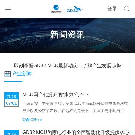


登录
即刻掌握GD32 MCU最新动态，了解产业发展趋势
产业新闻
MCU国产化提升的“张力”何在？
2019
07/01
【编者按】中美贸易战，美国以芯片为筹码来遏制中国高科技
产业以及经济的发展。在这样的背景下，中国亟需推动自主创
新，做大做强自家芯片。然而，目前中国芯片发展存在诸多症
查看详情 >>
结。为此，集微网设立“国产芯片如何破局”专题，分别从国产替
GD32 MCU为家电行业的全面智能化升级提供核心
代率、政府采购、产品...
2019