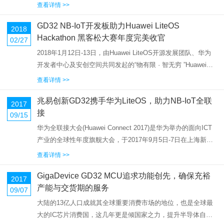
场红利，其中发射端无线充电器快速起量，增幅超10倍。然
查看详情 >>
而，随着苹果无线充电器AirPower即将上市，小米、华为也将
GD32 NB-IoT开发板助力Huawei LiteOS
发...
2018
Hackathon 黑客松大赛年度完美收官
02/27
2018年1月12日-13日，由Huawei LiteOS开源发展团队、华为
开发者中心及安创空间共同发起的“物有限 · 智无穷 ”Huawei
LiteOS Hackathon大赛在上海徐汇万科中心赤兔创业咖啡成功
查看详情 >>
举办。本届Hack...
兆易创新GD32携手华为LiteOS，助力NB-IoT全联
2017
接
09/15
华为全联接大会(Huawei Connect 2017)是华为举办的面向ICT
产业的全球性年度旗舰大会，于2017年9月5日-7日在上海新国
际博览中心隆重举行。本届大会以“Grow with the Cloud”为主
查看详情 >>
题，旨在搭建开放...
GigaDevice GD32 MCU追求功能创先，确保充裕
2017
产能与交货期的服务
09/07
大陆的13亿人口成就其全球重要消费市场的地位，也是全球最
大的IC芯片消费国，这几年更是倾国家之力，提升半导体自制