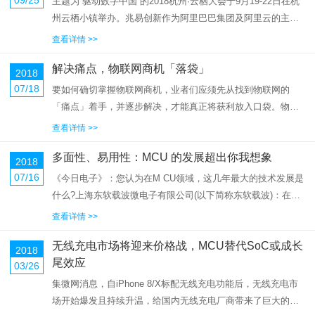
主题为“驱动数字中国”的2018杭州·云栖大会于9月19-22日在杭
州云栖小镇举办。兆易创新作为阿里巴巴集团及阿里云的主要
生态合作伙伴，出席了本次盛会，并集中展示了基于GD32
查看详情 >>
MCU的工业物联网、智慧城市、智能硬件、指纹识别和人工智
解决痛点，物联网商机「落袋」
能...
2018
07/18
要如何确切掌握物联网商机，业者们应须先从找到物联网的
「痛点」着手，并逐步解决，才能真正将获利放入口袋。物联
网(IoT)的商机已不用多做强调，相信许多厂商都「心里有
查看详情 >>
数」。各市调单位皆认为物联网由于对人们的生活将带来大改
多面性、易用性：MCU 的发展超出你我想象
变，因此也将创造可观的商...
2018
07/16
《今日电子》：您认为在M CU领域，这几年最大的技术发展是
什么?上海东软载波微电子有限公司(以下简称东软载波)：在
MCU领域这几年最大的技术发展是：工艺制程从0.35/0.25μm
查看详情 >>
向0.135/0.11μm、90nm转移;从8位MCU向32...
无线充电市场将迎来价格战，MCU替代SoC或成长
2018
尾效应
03/26
集微网消息，自iPhone 8/X标配无线充电功能后，无线充电市
场开始爆发且持续升温，给国内无线充电厂商带来了巨大的市