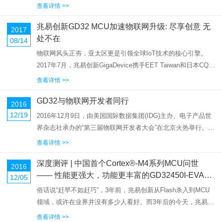
率与不断扩充产能，2015年5月大陆发布的「中国制造2025」
查看详情 >>
白皮书，其中提到大陆芯片自给率要在2020年达到40%，2025
兆易创新GD32 MCU加速物联网升级: 尽享创意 无
年...
2017
处不在
08/14
物联网风头正夯，亚太区更是引领全球IoT技术的核心引擎。
2017年7月，兆易创新GigaDevice携手EET Taiwan和日本CQ出
版机构, 在台北富邦国际会议中心及日本横滨太平洋会展中心举
查看详情 >>
办智慧互联与嵌入式应用研讨会。聚焦物联网模...
GD32与物联网开发者同行
2016
12/19
2016年12月9日，由美国国际数据集团(IDG)主办、电子产品世
界杂志社承办的“第三届物联网开发者大会”在北京火热举行。大
会以“打造新型物联网开发者”为主题，邀请了全球物联网领军企
查看详情 >>
业、标准组织与业内知名专家学者带来一场受益良多的技术盛
深度测评 | 中国首个Cortex®-M4系列MCU问世
宴。...
2016
—— 性能更强大，功能更丰富的GD32450I-EVAL
12/05
评估板首发体验
俗话说“赶早不如赶巧”，3年前，兆易创新从Flash杀入到MCU
领域，或许在业界并没有多少人看好。而3年后的今天，兆易创
新的Cortex-M3系列微控制器，已经可以媲美甚至超越同系列的
查看详情 >>