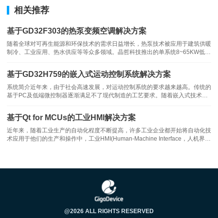
技术，可进一步减少整机的硬件成本。
相关推荐
∎ 独有专利支撑的平面磁集成优化方案：
有效提升了整机系统效率，
基于GD32F303的热泵变频空调解决方案
同时磁性元件采用PCB绕组减少了人工绕制变压器的人力成本。
随着全球对可再生能源和环保技术的需求日益增长，热泵技术被应用于建筑供暖
制冷、工业应用、热水供应等等众多领域。晶哲科技推出的单系统8~65KW低温
热泵解决方案以其高效、环保的特性，正逐渐被市场认可。方案性能介绍
GD32F303性能参数• Cortex-M4 @120MHz主频，150DMIPS的处理性
基于GD32H759的嵌入式运动控制系统解决方案
系统简介近年来，由于社会高速发展，对运动控制系统的要求越来越高。传统的
基于PC及低端微控制器逐渐满足不了现代制造的工艺要求。随着嵌入式技术的
日臻完善，嵌入式运动控制器已经开始在工业自动化市场上占据主导。基于
ARM技术的微处理器具有体积小、低成本、低功耗的特点，在工业自动化运动
基于Qt for MCUs的工业HMI解决方案
控制领域具有广阔的发展前
近年来，随着工业生产的自动化程度不断提高，许多工业企业都开始将自动化技
术应用于他们的生产和操作中，工业HMI(Human-Machine Interface，人机界
面)作为工业自动化系统的一个重要组成部分，负责实现人与机器之间的信息交
但是与传统的移相全桥、不对称LLC拓扑相比，CLLC谐振变换器存
互和指令传递，对于提高生产效率和操作便捷性起到了至关重要的作用
在两个谐振电感与一个变压器，占据整个车载充电器体积的25%以
上，这严重影响了变换器功率密度，因此减小磁性元件的体积成为提
高车载充电器功率密度的一种重要方法，前述提高开关频率可以有效
减小磁性元件的体积，但由于磁芯材料和功率器件限制，通过无限制
@2026 ALL RIGHTS RESERVED
的抬升开关频率来减小磁性元件体积的做法并不可取。