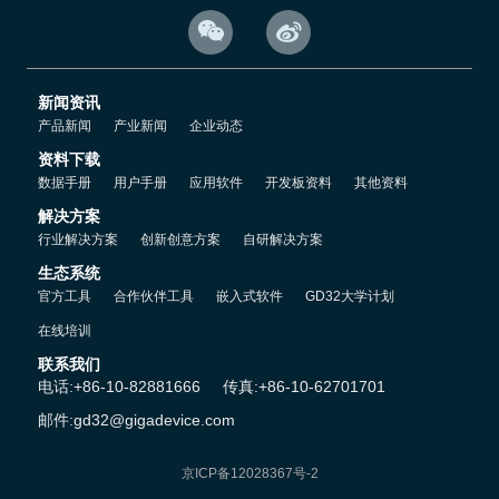


另一个提高功率密度的方法是使用磁集成技术，将同一个变换器中的
多个磁性元件以电磁场基本理论为约束集成在一付磁芯上，如在
CLLC拓扑上，将原边电感、变压器、副边电感集成至一个磁芯中，
新闻资讯
同时结合宽禁带器件的使用，可以将整体设计体积压缩至一个非常可
产品新闻
产业新闻
企业动态
观的体积内。
资料下载
数据手册
用户手册
应用软件
开发板资料
其他资料
解决方案
行业解决方案
创新创意方案
自研解决方案
生态系统
官方工具
合作伙伴工具
嵌入式软件
GD32大学计划
在线培训
联系我们
电话:+86-10-82881666
传真:+86-10-62701701
邮件:gd32@gigadevice.com
▲绕线式与平面集成变压器示意图
京ICP备12028367号-2
而在效率的提升方面，除了使用性能更好的宽禁带器件外，磁性元件