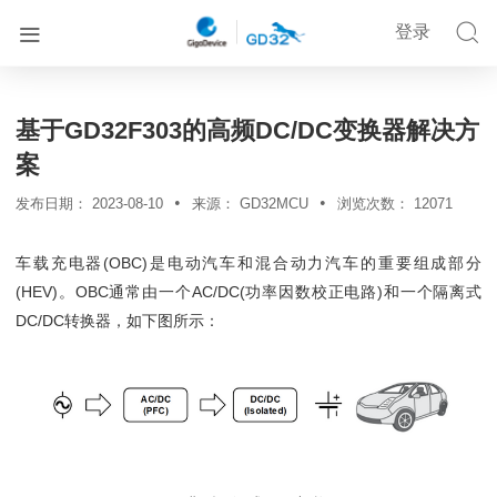


登录


首页
解决方案
详情
基于GD32F303的高频DC/DC变换器解决方
案
•
•
发布日期：
2023-08-10
来源：
GD32MCU
浏览次数：
12071
车载充电器(OBC)是电动汽车和混合动力汽车的重要组成部分
(HEV)。OBC通常由一个AC/DC(功率因数校正电路)和一个隔离式
DC/DC转换器，如下图所示：