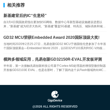
相关推荐
新基建背后的IC“生意经”
自3月4日我国政府指出要加快5G网络、数据中心等新型基础设施建设进度以
来，“新基建”成为经济大热词。“新基建”覆盖5G基建、特高压、城际高铁和城市
轨道交通、新能源汽车充电桩、大数据中心、人工智能、工业互联网七大领域，
完全可以用硬核科技四个字来概括，而处于最上游的半导体业又将如何厉兵秣
GD32 MCU荣获Embedded Award 2020国际顶级大奖!
马?为何是新基建
当地时间2020年2月25-27日，兆易创新GD32 MCU于德国纽伦堡参加了今年首
个国际顶级展会—Embedded World 2020，以GD32VF103系列RISC-V内核
MCU在硬件领域提名中脱颖而出并赢得冠军，一举捧得年度全场唯一的最佳硬
件产品大奖!兆易创新 GD32 MCU是中国高
横跨多领域应用，兆易创新GD32150R-EVAL开发板评测
▲ GD32 系列产品性能对比
半年前，第一次接触兆易创新科技公司基于Cortex-M3处理器的增强型微控制器
开发板GD32103E EVAL，也是在那时，了解了国内这个从Flash领域跨向MCU
领域极具勇气的创新公司。半年多的时间，兆易科技的微控制器产品从最初的增
GD32H7配备了高达4MB的片上Flash和1MB的SRAM，支持大容量
强型MCU GD32F103系列已发展成为包括了基本型、互联型、超
代码存储。独有的TCM存储器和L1高速缓存也大大提高了内外部存
储器的访问效率。其中，512KB超大紧耦合内存TCM，可自由配置
为I-TCM或D-TCM。用来放置想要加速的程序和数据，实现零等待
运行，提高系统的性能。还集成了64KB的L1-Cache(I-Cache，D-
Cache)高速缓存，其存储速度接近CPU核的工作速度，解决了CPU
@2026 ALL RIGHTS RESERVED