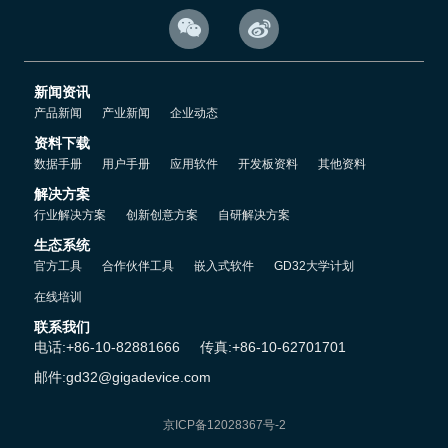
和内存速度差距过大的问题，为运行复杂操作系统及高级算法提供了


充足支持。
GD32H7提供了多种安全加密功能，包括DES、三重DES、AES算法
新闻资讯
及哈希算法，集成的RTDEC模块，还可以保护连接到AXI或AHB总线
产品新闻
产业新闻
企业动态
的外部存储器的数据安全，防止在工厂和现场的通信过程中受到的威
资料下载
胁，确保物联网硬件数据安全。
数据手册
用户手册
应用软件
开发板资料
其他资料
解决方案
相较现有的高性能产品，GD32H7的外设资源大幅扩容，模拟性能也
行业解决方案
创新创意方案
自研解决方案
得到空前提升。片上集成了2个14位ADC采样速率高达4MSPS，1个
生态系统
12位ADC采样速率高达5.3MSPS，在电机控制、光伏储能等应用中
官方工具
合作伙伴工具
嵌入式软件
GD32大学计划
可提供高精度采样率和快速响应。3个CAN-FD接口和2个以太网控制
在线培训
器也为工业网卡、变频器、伺服器提供了很好的优势。
联系我们
电话:+86-10-82881666
传真:+86-10-62701701
金总介绍，GD32H7规划了GD32H737/757/759三个全新系列，来满
邮件:gd32@gigadevice.com
足差异化开发需求。
京ICP备12028367号-2
•GD32H737系列