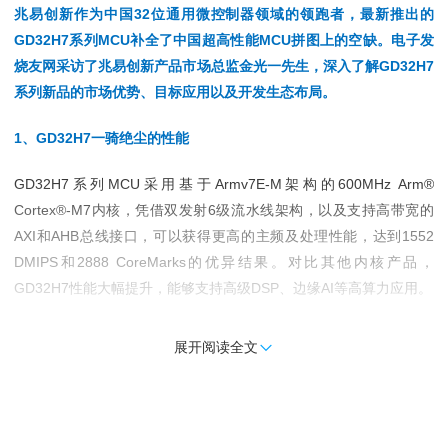
兆易创新作为中国32位通用微控制器领域的领跑者，最新推出的
GD32H7系列MCU补全了中国超高性能MCU拼图上的空缺。电子发
烧友网采访了兆易创新产品市场总监金光一先生，深入了解GD32H7
系列新品的市场优势、目标应用以及开发生态布局。
1、GD32H7一骑绝尘的性能
GD32H7系列MCU采用基于Armv7E-M架构的600MHz Arm®
Cortex®-M7内核，凭借双发射6级流水线架构，以及支持高带宽的
AXI和AHB总线接口，可以获得更高的主频及处理性能，达到1552
DMIPS和2888 CoreMarks的优异结果。对比其他内核产品，
GD32H7性能大幅提升，能够支持高级DSP、边缘AI等高算力应用。
金总介绍，大多数基于Cortex-M4的代码都可以直接运行在Cortex-
展开阅读全文

M7上，从而支持无缝切换。但是，为了充分利用内核性能差异来实
现最佳的优化，软件需要重新编译，并且在许多情况下，软件也需要
一些小的升级，以便充分利用像Cache/TCM这样的新功能。