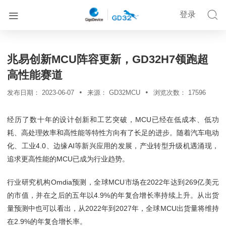


登录


首页
新闻资讯
详情
兆易创新MCU阵容更新，GD32H7领跑超
高性能赛道
•
•
发布日期：
2023-06-07
来源：
GD32MCU
浏览次数：
17596
经历了数十年的设计创新和工艺突破，MCU已经在低成本、低功
耗、高处理效率和高性能等特性方向有了长足的进步。随着汽车电动
化、工业4.0、边缘AI等新兴应用的发展，产业转型升级机遇涌现，
追求更高性能的MCU已成为行业趋势。
行业研究机构Omdia预测，全球MCU市场在2022年达到269亿美元
的市值，并在之后的五年以4.9%的年复合增长率持续上升。从出货
量预测中也可以看出，从2022年到2027年，全球MCU出货量将维持
在2.9%的年复合增长率。