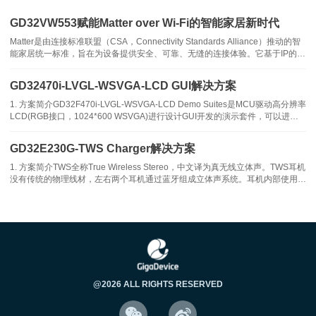
• 采用超高能效比的ARM Cortex®-M23内核的GD32E230K8T6作为
GD32VW553赋能Matter over Wi-Fi的智能家居新时代
主控芯片，主频高达72MHz
Matter是由连接标准联盟（CSA，Connectivity Standards Alliance）推动的智
能家居统一标准，旨在为设备提供安全、可靠、无缝的连接体验。它基于IP的连
• 使用内置的多通道高速比较器比较电机反电动势的方式实现对吸尘
接协议，支持多种通信方式，包括Wi-Fi、以太网、Thread（基于 IEEE
802.15.4）进行数据传输，并使用
器电机的无传感器方波驱动
GD32470i-LVGL-WSVGA-LCD GUI解决方案
1. 方案简介GD32F470i-LVGL-WSVGA-LCD Demo Suites是MCU驱动高分辨率
• 24V供电，额定功率350W，使用较少的外围器件实现了优异的控
LCD(RGB接口，1024*600 WSVGA)进行设计GUI开发的演示套件，可以进行
LCD显示、触摸控制、二维码、图片解码、文件浏览等功能演示，配合上位机
制效果，可控制配套的无刷直流电机转速达到100000rpm
模拟器(CodeBlocks f
GD32E230G-TWS Charger解决方案
4. 开发资料
1. 方案简介TWS全称True Wireless Stereo，中文译为真无线立体声。TWS耳机
没有传统的物理线材，左右两个耳机通过蓝牙组成立体声系统。耳机内部使用锂
电池供电，佩戴一段时间后需要放入到充电仓中进行充电。因此，充电仓内需要
我们可提供评估套件、用户指南、硬件原理图、软件代码等整套的开
一套能够管理外部电源、充电仓电池和耳机电池之间充电流程的方
发资料，请联系您当地的GigaDevice销售办事处或GD32授权代理商
获取。
5. IDH解决方案
@2026 ALL RIGHTS RESERVED
基于GD32E230洗衣机变频驱动解决方案

