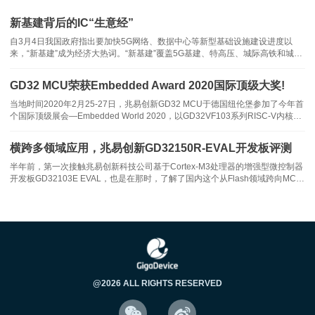
新基建背后的IC“生意经”
自3月4日我国政府指出要加快5G网络、数据中心等新型基础设施建设进度以
来，“新基建”成为经济大热词。“新基建”覆盖5G基建、特高压、城际高铁和城市
轨道交通、新能源汽车充电桩、大数据中心、人工智能、工业互联网七大领域，
完全可以用硬核科技四个字来概括，而处于最上游的半导体业又将如何厉兵秣
GD32 MCU荣获Embedded Award 2020国际顶级大奖!
马?为何是新基建
当地时间2020年2月25-27日，兆易创新GD32 MCU于德国纽伦堡参加了今年首
个国际顶级展会—Embedded World 2020，以GD32VF103系列RISC-V内核
而2021年亮丽业绩背后的驱动力，金总介绍来自于以下三方面：
MCU在硬件领域提名中脱颖而出并赢得冠军，一举捧得年度全场唯一的最佳硬
件产品大奖!兆易创新 GD32 MCU是中国高
横跨多领域应用，兆易创新GD32150R-EVAL开发板评测
市场热点应用需求的持续提升
半年前，第一次接触兆易创新科技公司基于Cortex-M3处理器的增强型微控制器
开发板GD32103E EVAL，也是在那时，了解了国内这个从Flash领域跨向MCU
领域极具勇气的创新公司。半年多的时间，兆易科技的微控制器产品从最初的增
从各类智能化应用(工业制造、电机驱动、AIoT)，到5G通信、新型
强型MCU GD32F103系列已发展成为包括了基本型、互联型、超
智能家电、抗疫防护，再到新能源产业(光伏逆变、储能、电池管
理、电力电网)、汽车“新四化”，新兴市场的蓬勃发展给MCU市场带
来了极大的发展和想象空间。
长期坚持的多产线资源布局
@2026 ALL RIGHTS RESERVED


能够确保以稳健增长的产能支持用户在各领域持续扩张的需求。