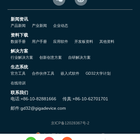
新产品及新型号陆续量产
新闻资讯
产品新闻
产业新闻
企业动态
以GD32L233系列低功耗MCU、GD32W515系列Wi-Fi MCU、
资料下载
GD32F310系列入门级MCU、GD32F30x系列主流型MCU为代表，
数据手册
用户手册
应用软件
开发板资料
其他资料
不断迭代升级，从而为进入工业表计、电池供电、仪器仪表、智能家
解决方案
居、AIoT等更多细分市场并提升份额带来更多商机。
行业解决方案
创新创意方案
自研解决方案
分析机构对未来几年MCU市场的持续看好也印证了上述分析。IC
生态系统
官方工具
合作伙伴工具
嵌入式软件
GD32大学计划
Insights最新预测， 2022年全球MCU的市场销售额将增长10%，市
场规模有望达到215亿美元，再创历史新高。未来五年，32位MCU
在线培训
的销售额预计将以9.4%的复合年增长率增长，到2026年将达到285
联系我们
亿美元。MCU的平均售价也将不断上升，复合年增长率将达到
电话:+86-10-82881666
传真:+86-10-62701701
3.5%。中国MCU市场在2019年规模已达到42亿美元，占全球市场
邮件:gd32@gigadevice.com
26%左右。Yole Développement发布的最新报告也称，2021年MCU
价格涨幅超过预期，预计2022年将继续上涨，且在2026年前不太可
京ICP备12028367号-2
能大幅回落。
京公网安备 11010802042541号