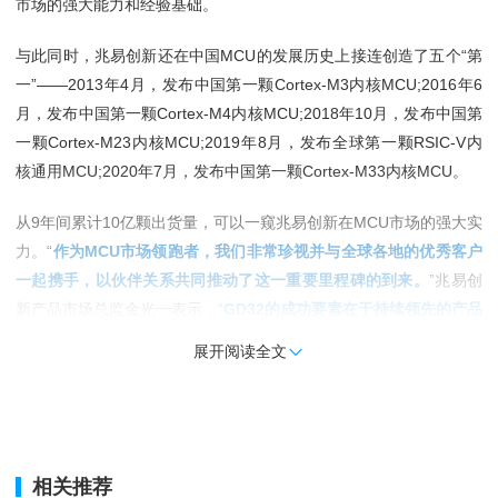
市场的强大能力和经验基础。
与此同时，兆易创新还在中国MCU的发展历史上接连创造了五个“第
一”——2013年4月，发布中国第一颗Cortex-M3内核MCU;2016年6
月，发布中国第一颗Cortex-M4内核MCU;2018年10月，发布中国第
一颗Cortex-M23内核MCU;2019年8月，发布全球第一颗RSIC-V内
核通用MCU;2020年7月，发布中国第一颗Cortex-M33内核MCU。
从9年间累计10亿颗出货量，可以一窥兆易创新在MCU市场的强大实
力。“
作为MCU市场领跑者，我们非常珍视并与全球各地的优秀客户
一起携手，以伙伴关系共同推动了这一重要里程碑的到来。
”兆易创
新产品市场总监金光一表示，“
GD32的成功要素在于持续领先的产品
技术和灵活有效的市场策略
。我们现在已经实现每秒16颗的出货
展开阅读全文

量，还将持续提升GD32的产能支撑和技术储备，去应对未来更大的
产业机遇与挑战。”这也体现对GD32的愿景有着更长远的布局和信
心。
相关推荐