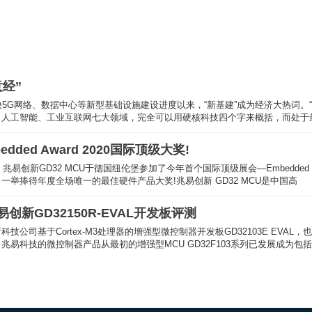
意经”
快5G网络、数据中心等新型基础设施建设进度以来，“新基建”成为经济大热词。
、人工智能、工业互联网七大领域，完全可以用硬核科技四个字来概括，而处于
edded Award 2020国际顶级大奖!
2 MCU于德国纽伦堡参加了今年首个国际顶级展会—Embedded World 2020，以GD32VF103系列RISC-V内核MC
举捧得年度全场唯一的最佳硬件产品大奖!兆易创新 GD32 MCU是中国高
TencentOS tiny主要特征
新GD32150R-EVAL开发板评测
公司基于Cortex-M3处理器的增强型微控制器开发板GD32103E EVAL
兆易科技的微控制器产品从最初的增强型MCU GD32F103系列已发展成为包