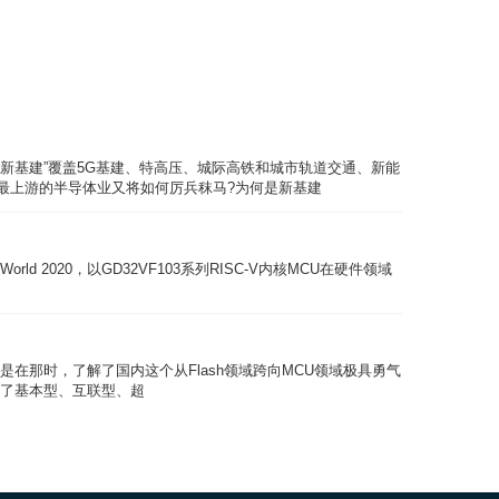
“新基建”覆盖5G基建、特高压、城际高铁和城市轨道交通、新能
最上游的半导体业又将如何厉兵秣马?为何是新基建
U在硬件领域
，也是在那时，了解了国内这个从Flash领域跨向MCU领域极具勇气
括了基本型、互联型、超