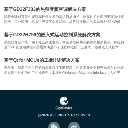
基于GD32F303的热泵变频空调解决方案
随着全球对可再生能源和环保技术的需求日益增长，热泵技术被应用于建筑供暖
制冷、工业应用、热水供应等等众多领域。晶哲科技推出的单系统8~65KW低温
热泵解决方案以其高效、环保的特性，正逐渐被市场认可。方案性能介绍
GD32F303性能参数• Cortex-M4 @120MHz主频，150DMIPS的处理性
基于GD32H759的嵌入式运动控制系统解决方案
系统简介近年来，由于社会高速发展，对运动控制系统的要求越来越高。传统的
基于PC及低端微控制器逐渐满足不了现代制造的工艺要求。随着嵌入式技术的
日臻完善，嵌入式运动控制器已经开始在工业自动化市场上占据主导。基于
ARM技术的微处理器具有体积小、低成本、低功耗的特点，在工业自动化运动
基于Qt for MCUs的工业HMI解决方案
控制领域具有广阔的发展前
近年来，随着工业生产的自动化程度不断提高，许多工业企业都开始将自动化技
术应用于他们的生产和操作中，工业HMI(Human-Machine Interface，人机界
面)作为工业自动化系统的一个重要组成部分，负责实现人与机器之间的信息交
互和指令传递，对于提高生产效率和操作便捷性起到了至关重要的作用
在对弈当中：
@2026 ALL RIGHTS RESERVED

