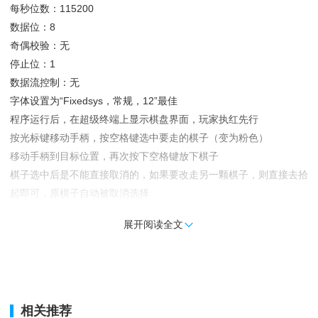
每秒位数：115200
数据位：8
奇偶校验：无
停止位：1
数据流控制：无
字体设置为“Fixedsys，常规，12”最佳
程序运行后，在超级终端上显示棋盘界面，玩家执红先行
按光标键移动手柄，按空格键选中要走的棋子（变为粉色）
移动手柄到目标位置，再次按下空格键放下棋子
棋子选中后是不能直接取消的，如果要改走另一颗棋子，则直接去拾
起即可，原棋子自动被取消选择
玩家走棋之后，程序一般需要数十秒钟的思考，请耐心等待
展开阅读全文

要想悔棋，请把手柄移到右边的“退”，再按空格键（不要总是悔棋
啊）
起始界面：
相关推荐