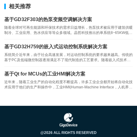
相关推荐
AHRSupdate
我现在软件实现的功能：算法用
、陀螺仪零偏校准、
基于GD32F303的热泵变频空调解决方案
加速度计平滑滤波、磁力计平面校准，以后看情况可能会慢慢更新加
随着全球对可再生能源和环保技术的需求日益增长，热泵技术被应用于建筑供暖
速度计精确校准、磁力计椭球拟合校准、陀螺仪温度补偿等。
制冷、工业应用、热水供应等等众多领域。晶哲科技推出的单系统8~65KW低温
热泵解决方案以其高效、环保的特性，正逐渐被市场认可。方案性能介绍
第一部分：硬件
GD32F303性能参数• Cortex-M4 @120MHz主频，150DMIPS的处理性
基于GD32H759的嵌入式运动控制系统解决方案
系统简介近年来，由于社会高速发展，对运动控制系统的要求越来越高。传统的
1.
MPU9150
INVENSENSE
传感器：
（
公司的，单芯片内集成了加速
基于PC及低端微控制器逐渐满足不了现代制造的工艺要求。随着嵌入式技术的
DMP
日臻完善，嵌入式运动控制器已经开始在工业自动化市场上占据主导。基于
度计、陀螺仪和磁力计，并且内置
用于姿态融合，不过只融合
ARM技术的微处理器具有体积小、低成本、低功耗的特点，在工业自动化运动
基于Qt for MCUs的工业HMI解决方案
了加速度计和陀螺仪，没有融合磁力计进去，具有自校准功能，价格
控制领域具有广阔的发展前
MPU6050
PCB
比
贵很多，但是省
面积，省事，轴向重合度高。实际
近年来，随着工业生产的自动化程度不断提高，许多工业企业都开始将自动化技
术应用于他们的生产和操作中，工业HMI(Human-Machine Interface，人机界
MPU6050
AK8975
上就是把
和磁力计
放在同一个芯片里，程序还是
面)作为工业自动化系统的一个重要组成部分，负责实现人与机器之间的信息交
互和指令传递，对于提高生产效率和操作便捷性起到了至关重要的作用
MPU6050
使用
的驱动，缺点是会偶尔丢失数据，自带的姿态融合算
法的更新频率不高）；
2.MCU
GD32F103CB
Gigadevice
ARMcortex-M3
：
（
公司的，
内
32
MCU
108Mhz
48Pin
ST
32
核，
位
，主频最高
，
，与
同型号的
位
@2026 ALL RIGHTS RESERVED