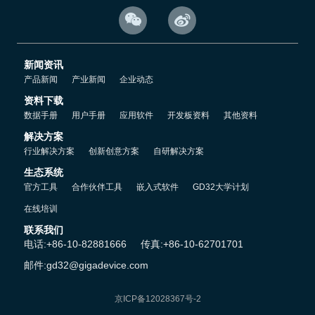
MCU
8M
8M
直接兼容，性价比更高，外接
晶振，也可使用内部
晶


振，晶振远离传感器，避免干扰磁力计，不过当时考虑不周，这个芯
timer
GD32F103VCT6
片的
太少了，以后会先采用
或者
GD32F107VCT6
）；
新闻资讯
产品新闻
产业新闻
企业动态
3.
TLV70233DBVR
TI
LDO
2-6V
3.3V
电源芯片：
（
的
，输入
，输出
，
资料下载
2
X7R
只需要外接
个
无极性陶瓷电容，价格太高）
数据手册
用户手册
应用软件
开发板资料
其他资料
解决方案
4.
MAX3232
串口：
（方便调试）
行业解决方案
创新创意方案
自研解决方案
生态系统
5.USB
5V
供电，输出电压
官方工具
合作伙伴工具
嵌入式软件
GD32大学计划
6.
在线培训
目前机架、电调、电池、电机和螺旋桨已买好，来张图，比较大众
化：
联系我们
电话:+86-10-82881666
传真:+86-10-62701701
邮件:gd32@gigadevice.com
京ICP备12028367号-2