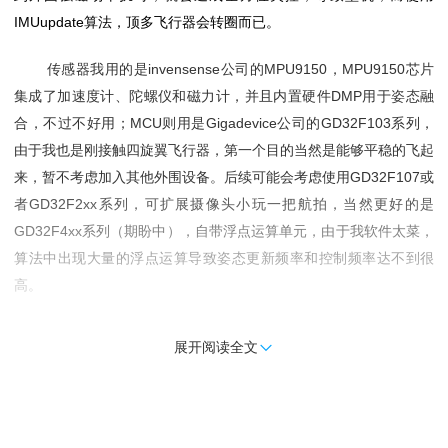
IMUupdate
算法，顶多飞行器会转圈而已。
invensense
MPU9150
MPU9150
传感器我用的是
公司的
，
芯片
DMP
集成了加速度计、陀螺仪和磁力计，并且内置硬件
用于姿态融
MCU
Gigadevice
GD32F103
合，不过不好用；
则用是
公司的
系列，
由于我也是刚接触四旋翼飞行器，第一个目的当然是能够平稳的飞起
GD32F107
来，暂不考虑加入其他外围设备。后续可能会考虑使用
或
GD32F2xx
者
系列，可扩展摄像头小玩一把航拍，当然更好的是
GD32F4xx
系列（期盼中），自带浮点运算单元，由于我软件太菜，
算法中出现大量的浮点运算导致姿态更新频率和控制频率达不到很
高。
做四轴飞行器也是为了好玩，目前我只完成了第一步：姿态融
展开阅读全文

合。接下来才是更重要的，选择合适的机架、电调、电机、螺旋桨，
PID
写
控制代码，系统整合以后还要调试各种参数，抗干扰，抗震
动，最后还要加各种应用器件。在此鼓励一下自己，坚持就是胜利，
慢慢磨洋工。