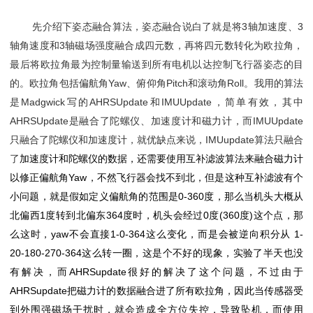
3
3
先介绍下姿态融合算法，姿态融合说白了就是将
轴加速度、
3
轴角速度和
轴磁场强度融合成四元数，再将四元数转化为欧拉角，
最后将欧拉角最为控制量输送到所有电机以达控制飞行器姿态的目
Yaw
Pitch
Roll
的。欧拉角包括偏航角
、俯仰角
和滚动角
。我用的算法
Madgwick
AHRSUpdate
IMUUpdate
是
写的
和
，简单有效，其中
AHRSUpdate
IMUUpdate
是融合了陀螺仪、加速度计和磁力计，而
IMUupdate
只融合了陀螺仪和加速度计，就优缺点来说，
算法只融合
了
加速度计和陀螺仪的数据，还需要使用互补滤波算法来融合磁力计
Yaw
以修正偏航角
，不然飞行器会找不到北，但是这种互补滤波有个
0-360
小问题，就是假如定义偏航角的范围是
度，那么当机头大概从
1
364
0
(360
)
北偏西
度转到北偏东
度时，机头会经过
度
度
这个点，那
yaw
1-0-364
1-
么这时，
不会直接
这么变化，而是会被逆向积分从
20-180-270-364
这么转一圈，这是个不好的现象，实验了半天也没
AHRSupdate
有解决，而
很好的解决了这个问题，不过由于
AHRSupdate
把磁力计的数据融合进了所有欧拉角，因此当传感器受
到外围强磁场干扰时，就会造成全方位失控，导致坠机，而使用