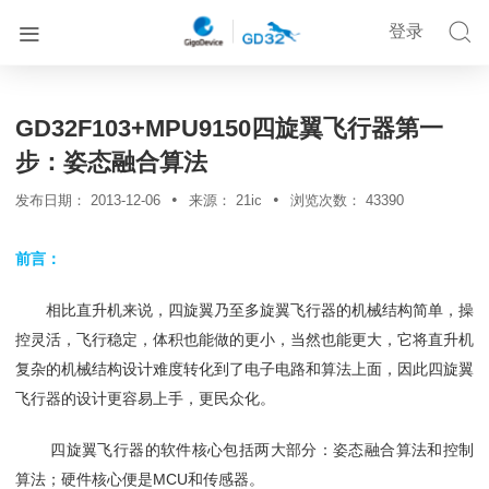


登录


首页
解决方案
详情
GD32F103+MPU9150四旋翼飞行器第一
步：姿态融合算法
•
•
发布日期：
2013-12-06
来源：
21ic
浏览次数：
43390
前言：
相比直升机来说，四旋翼乃至多旋翼飞行器的机械结构简单，操
控灵活，飞行稳定，体积也能做的更小，当然也能更大，它将直升机
复杂的机械结构设计难度转化到了电子电路和算法上面，因此四旋翼
飞行器的设计更容易上手，更民众化。
四旋翼飞行器的软件核心包括两大部分：姿态融合算法和控制
MCU
算法；硬件核心便是
和传感器。